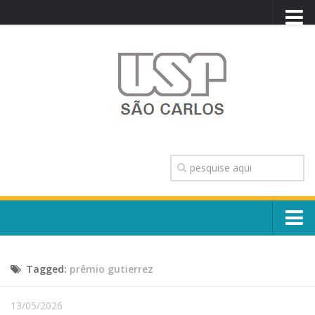
PORTAL USP
WEBMAIL
NEWSLETTER
VIDEOCAST
SISTEMAS USP
TRANSPARÊNCIA
OUVIDORIA
CONTATO
Sobre o Campus
ENGLISH
Tagged:
prêmio gutierrez
Escola, Institutos e Órgãos
Conselho Gestor e Dirigentes
Núcleos e Comissões
13/05/2026
História e Números