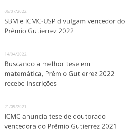
Serviços
06/07/2022
Bibliotecas
Apoio ao Estudante
SBM e ICMC-USP divulgam vencedor do
Segurança, Trânsito e Prevenção
Prêmio Gutierrez 2022
RH, Administrativo e Financeiro
Outros serviços
Comunicação
14/04/2022
Assessorias e Mídias
Aplicativos e Sites
Buscando a melhor tese em
Jornal da USP
matemática, Prêmio Gutierrez 2022
Agenda de Eventos
Defesa de Teses
recebe inscrições
21/09/2021
ICMC anuncia tese de doutorado
vencedora do Prêmio Gutierrez 2021