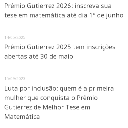
Prêmio Gutierrez 2026: inscreva sua
Telefones e Mapas
Pessoas
tese em matemática até dia 1º de junho
Ensino
Graduação
Pós-Graduação
14/05/2025
Educação a distância
Prêmio Gutierrez 2025 tem inscrições
Cursos de Extensão
abertas até 30 de maio
Pesquisa e Inovação
Linhas de Pesquisa
Centros, Núcleos e Projetos em Rede
Pós-doutorado
15/09/2023
Iniciação Científica
Luta por inclusão: quem é a primeira
Transferência de Tecnologia
Empresas Juniores
mulher que conquista o Prêmio
Extensão à Comunidade
Gutierrez de Melhor Tese em
Projetos, Programas e Cursos
Matemática
Artes, Cultura e Esportes
Museus e Espaços Interativos