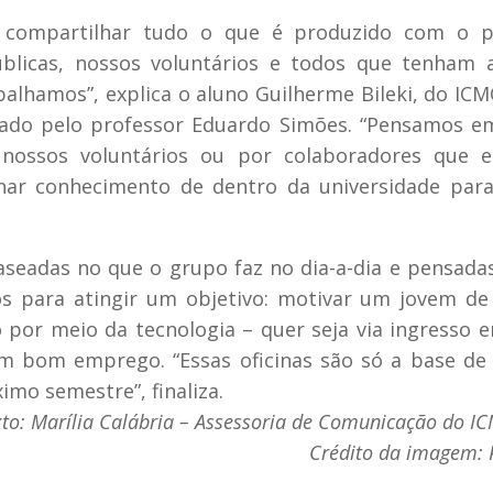
 compartilhar tudo o que é produzido com o pú
úblicas, nossos voluntários e todos que tenham 
alhamos”, explica o aluno Guilherme Bileki, do ICMC
nado pelo professor Eduardo Simões. “Pensamos e
 nossos voluntários ou por colaboradores que e
inar conhecimento de dentro da universidade pa
aseadas no que o grupo faz no dia-a-dia e pensad
s para atingir um objetivo: motivar um jovem de
 por meio da tecnologia – quer seja via ingresso
um bom emprego. “Essas oficinas são só a base de
mo semestre”, finaliza.
xto: Marília Calábria – Assessoria de Comunicação do I
Crédito da imagem: 