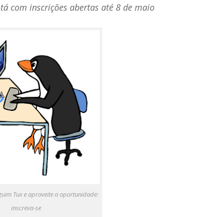
á com inscrições abertas até 8 de maio
uim Tux e aproveite a oportunidade:
inscreva-se