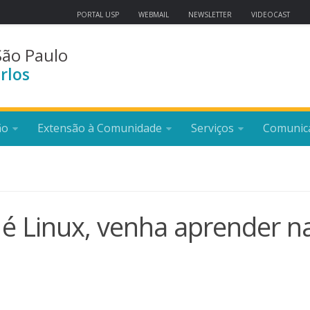
PORTAL USP
WEBMAIL
NEWSLETTER
VIDEOCAST
São Paulo
rlos
ão
Extensão à Comunidade
Serviços
Comunic
 é Linux, venha aprender n