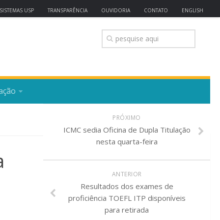
SISTEMAS USP
TRANSPARÊNCIA
OUVIDORIA
CONTATO
ENGLISH
ação
PRÓXIMO
ICMC sedia Oficina de Dupla Titulação
nesta quarta-feira
a
ANTERIOR
Resultados dos exames de
proficiência TOEFL ITP disponíveis
para retirada