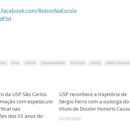
.facebook.com/RobosNaEscola
8df3d
rtas
linux
oficina
Oportunidade
Principia
robôs
robôs na esco
ro da USP São Carlos
USP reconhece a trajetória de
amação com espetáculo
Sérgio Ferro com a outorga do
tical nas
título de Doutor Honoris Caus
es dos 55 anos do
06/08/2026