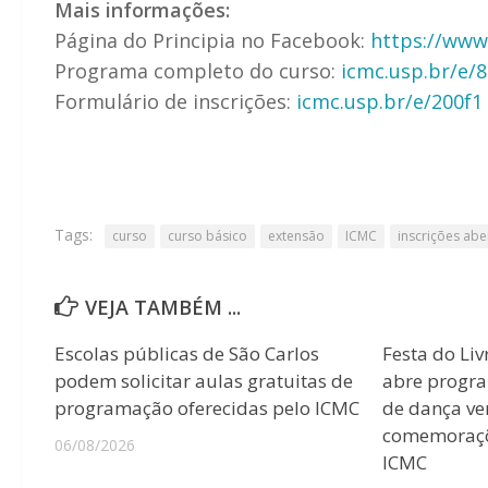
Mais informações:
Página do Principia no Facebook:
https://www
Programa completo do curso:
icmc.usp.br/e/
Formulário de inscrições:
icmc.usp.br/e/200f1
Tags:
curso
curso básico
extensão
ICMC
inscrições abe
VEJA TAMBÉM ...
Escolas públicas de São Carlos
Festa do Liv
podem solicitar aulas gratuitas de
abre progr
programação oferecidas pelo ICMC
de dança ver
comemoraçõ
06/08/2026
ICMC