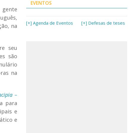
EVENTOS
a gente
uguês,
[+] Agenda de Eventos
[+] Defesas de teses
ção, na
re seu
es são
ulário
oras na
ncipia –
a para
ipais e
ático e