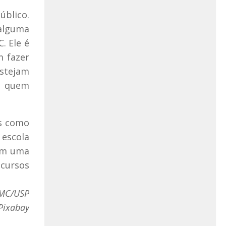
blico.
alguma
. Ele é
m fazer
stejam
ra quem
as como
 escola
 em uma
 cursos
CMC/USP
Pixabay