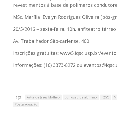
revestimentos à base de polímeros condutores
MSc. Marília Evelyn Rodrigues Oliveira (pós-
20/5/2016 – sexta-feira, 10h, anfiteatro térre
Av. Trabalhador São-carlense, 400
Inscrições gratuitas: www5.iqsc.usp.br/evento
Informações: (16) 3373-8272 ou eventos@iqsc.
Tags:
Artur de Jesus Motheo
corrosão de alumínio
IQSC
Ma
Pós graduação