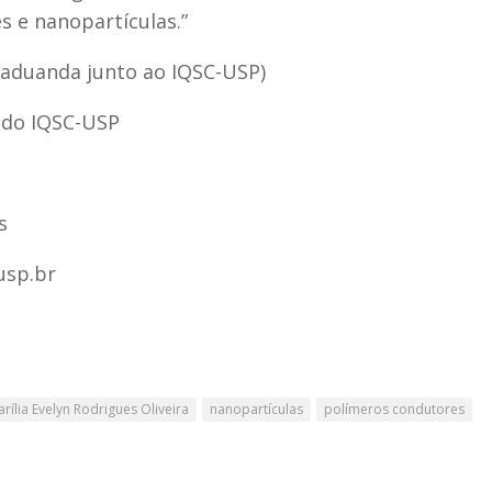
 e nanopartículas.”
graduanda junto ao IQSC-USP)
o do IQSC-USP
s
usp.br
rília Evelyn Rodrigues Oliveira
nanopartículas
polímeros condutores