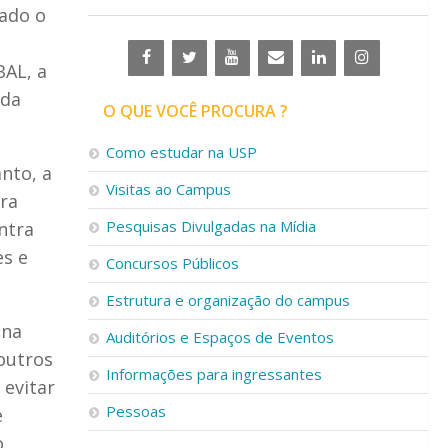
rado o
BAL, a
 da
O QUE VOCÊ PROCURA ?
Como estudar na USP
nto, a
Visitas ao Campus
ra
Pesquisas Divulgadas na Mídia
ntra
es e
Concursos Públicos
Estrutura e organização do campus
 na
Auditórios e Espaços de Eventos
outros
Informações para ingressantes
 evitar
Pessoas
e
o