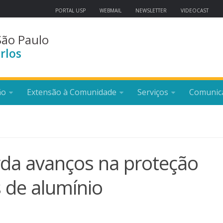
PORTAL USP
WEBMAIL
NEWSLETTER
VIDEOCAST
São Paulo
rlos
ão
Extensão à Comunidade
Serviços
Comunic
da avanços na proteção
s de alumínio