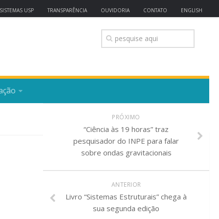
SISTEMAS USP
TRANSPARÊNCIA
OUVIDORIA
CONTATO
ENGLISH
ação
PRÓXIMO
“Ciência às 19 horas” traz
pesquisador do INPE para falar
sobre ondas gravitacionais
ANTERIOR
Livro “Sistemas Estruturais” chega à
sua segunda edição