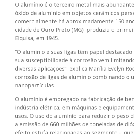
O alumínio é o terceiro metal mais abundante 
óxido de alumínio em objetos cerâmicos persa
comercialmente há aproximadamente 150 anos.
cidade de Ouro Preto (MG) produziu o primeir
Elquisa, em 1945.
“O alumínio e suas ligas têm papel destacado 
sua susceptibilidade à corrosão vem limitan
diversas aplicações”, explica Marília Evelyn R
corrosão de ligas de alumínio combinando o 
nanopartículas.
O alumínio é empregado na fabricação de ben
indústria elétrica, em máquinas e equipament
usos. O uso do alumínio para reduzir o peso 
a emissão de 660 milhões de toneladas de dió
efeito estufa relacionadas ao segmento -, q