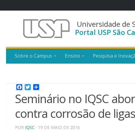
Universidade de 
Portal USP São Ca
Sobre o Campus
Ensino
Pesquisa e Inovaç
Facebook
Twitter
Share
Seminário no IQSC abor
contra corrosão de liga
POR
IQSC
· 19 DE MAIO DE 2016