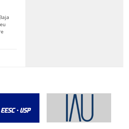
Baja
seu
re