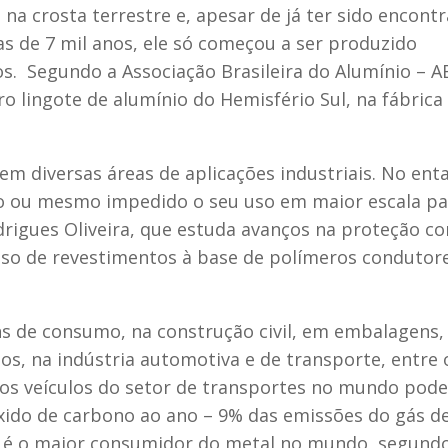
na crosta terrestre e, apesar de já ter sido encont
s de 7 mil anos, ele só começou a ser produzido
 Segundo a Associação Brasileira do Alumínio – A
o lingote de alumínio do Hemisfério Sul, na fábrica
em diversas áreas de aplicações industriais. No enta
do ou mesmo impedido o seu uso em maior escala pa
odrigues Oliveira, que estuda avanços na proteção co
uso de revestimentos à base de polímeros condutor
s de consumo, na construção civil, em embalagens,
os, na indústria automotiva e de transporte, entre 
dos veículos do setor de transportes no mundo pode
xido de carbono ao ano – 9% das emissões do gás d
ue é o maior consumidor do metal no mundo, segund