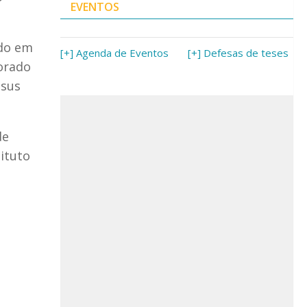
EVENTOS
ado em
[+] Agenda de Eventos
[+] Defesas de teses
orado
esus
de
ituto