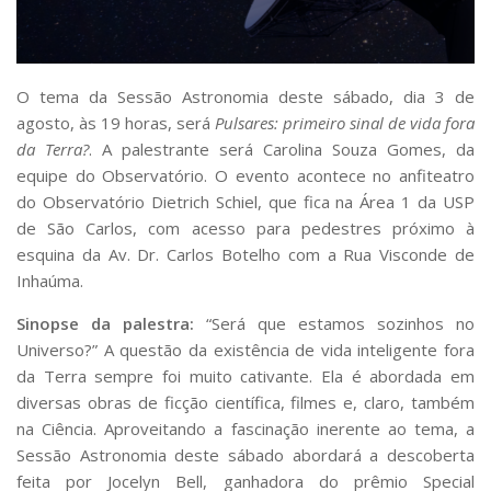
Serviços
Bibliotecas
Apoio ao Estudante
Segurança, Trânsito e Prevenção
O tema da Sessão Astronomia deste sábado, dia 3 de
RH, Administrativo e Financeiro
agosto, às 19 horas, será
Pulsares: primeiro sinal de vida fora
Outros serviços
da Terra?
. A palestrante será Carolina Souza Gomes, da
Comunicação
equipe do Observatório. O evento acontece no anfiteatro
Assessorias e Mídias
do Observatório Dietrich Schiel, que fica na Área 1 da USP
Aplicativos e Sites
de São Carlos, com acesso para pedestres próximo à
Jornal da USP
esquina da Av. Dr. Carlos Botelho com a Rua Visconde de
Agenda de Eventos
Inhaúma.
Defesa de Teses
Sinopse da palestra:
“Será que estamos sozinhos no
Universo?” A questão da existência de vida inteligente fora
da Terra sempre foi muito cativante. Ela é abordada em
diversas obras de ficção científica, filmes e, claro, também
na Ciência. Aproveitando a fascinação inerente ao tema, a
Sessão Astronomia deste sábado abordará a descoberta
feita por Jocelyn Bell, ganhadora do prêmio Special