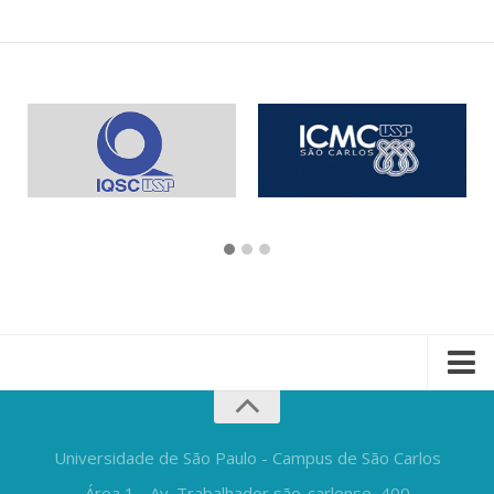
Universidade de São Paulo - Campus de São Carlos
Área 1 - Av. Trabalhador são-carlense, 400