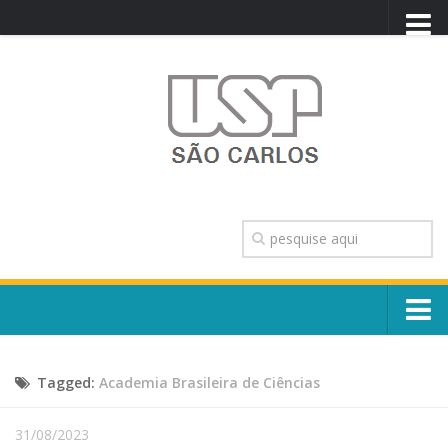
PORTAL USP
WEBMAIL
NEWSLETTER
VIDEOCAST
SISTEMAS USP
TRANSPARÊNCIA
OUVIDORIA
CONTATO
Sobre o Campus
ENGLISH
Tagged:
Academia Brasileira de Ciências
Escola, Institutos e Órgãos
Conselho Gestor e Dirigentes
Núcleos e Comissões
31/08/2023
História e Números