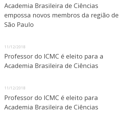
Academia Brasileira de Ciências
Telefones e Mapas
Pessoas
empossa novos membros da região de
Ensino
São Paulo
Graduação
Pós-Graduação
Educação a distância
Cursos de Extensão
11/12/2018
Professor do ICMC é eleito para a
Pesquisa e Inovação
Linhas de Pesquisa
Academia Brasileira de Ciências
Centros, Núcleos e Projetos em Rede
Pós-doutorado
Iniciação Científica
Transferência de Tecnologia
11/12/2018
Empresas Juniores
Professor do ICMC é eleito para
Extensão à Comunidade
Academia Brasileira de Ciências
Projetos, Programas e Cursos
Artes, Cultura e Esportes
Museus e Espaços Interativos