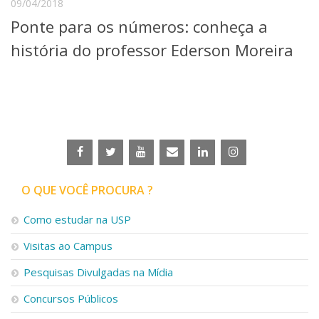
09/04/2018
Serviços
Ponte para os números: conheça a
Bibliotecas
Apoio ao Estudante
história do professor Ederson Moreira
Segurança, Trânsito e Prevenção
RH, Administrativo e Financeiro
Outros serviços
Comunicação
Assessorias e Mídias
Aplicativos e Sites
Jornal da USP
Agenda de Eventos
O QUE VOCÊ PROCURA ?
Defesa de Teses
Como estudar na USP
Visitas ao Campus
Pesquisas Divulgadas na Mídia
Concursos Públicos