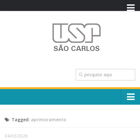
PORTAL USP
WEBMAIL
NEWSLETTER
VIDEOCAST
SISTEMAS USP
TRANSPARÊNCIA
OUVIDORIA
CONTATO
Sobre o Campus
ENGLISH
Tagged:
aprimoramento
Escola, Institutos e Órgãos
Conselho Gestor e Dirigentes
Núcleos e Comissões
04/03/2026
História e Números