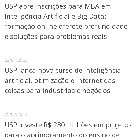
USP abre inscrições para MBA em
Telefones e Mapas
Pessoas
Inteligência Artificial e Big Data:
Ensino
formação online oferece profundidade
Graduação
e soluções para problemas reais
Pós-Graduação
Educação a distância
Cursos de Extensão
Pesquisa e Inovação
22/01/2026
Linhas de Pesquisa
USP lança novo curso de inteligência
Centros, Núcleos e Projetos em Rede
artificial, otimização e internet das
Pós-doutorado
Iniciação Científica
coisas para indústrias e negócios
Transferência de Tecnologia
Empresas Juniores
Extensão à Comunidade
25/07/2025
Projetos, Programas e Cursos
USP investe R$ 230 milhões em projetos
Artes, Cultura e Esportes
Museus e Espaços Interativos
para o aprimoramento do ensino de