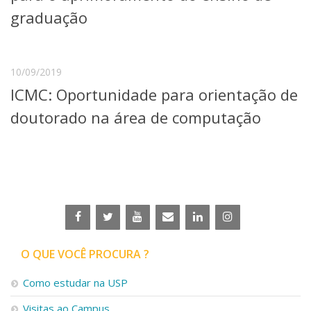
Serviços
graduação
Bibliotecas
Apoio ao Estudante
Segurança, Trânsito e Prevenção
RH, Administrativo e Financeiro
10/09/2019
Outros serviços
ICMC: Oportunidade para orientação de
Comunicação
doutorado na área de computação
Assessorias e Mídias
Aplicativos e Sites
Jornal da USP
Agenda de Eventos
Defesa de Teses
O QUE VOCÊ PROCURA ?
Como estudar na USP
Visitas ao Campus