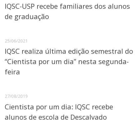
IQSC-USP recebe familiares dos alunos
Telefones e Mapas
Pessoas
de graduação
Ensino
Graduação
Pós-Graduação
25/06/2021
Educação a distância
IQSC realiza última edição semestral do
Cursos de Extensão
“Cientista por um dia” nesta segunda-
Pesquisa e Inovação
Linhas de Pesquisa
feira
Centros, Núcleos e Projetos em Rede
Pós-doutorado
Iniciação Científica
Transferência de Tecnologia
27/08/2019
Empresas Juniores
Cientista por um dia: IQSC recebe
Extensão à Comunidade
alunos de escola de Descalvado
Projetos, Programas e Cursos
Artes, Cultura e Esportes
Museus e Espaços Interativos