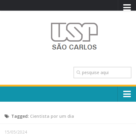
PORTAL USP
WEBMAIL
NEWSLETTER
VIDEOCAST
SISTEMAS USP
TRANSPARÊNCIA
OUVIDORIA
CONTATO
Sobre o Campus
ENGLISH
Tagged:
Cientista por um dia
Escola, Institutos e Órgãos
Conselho Gestor e Dirigentes
Núcleos e Comissões
15/05/2024
História e Números