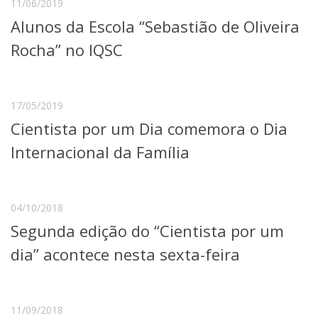
11/06/2019
Serviços
Alunos da Escola “Sebastião de Oliveira
Bibliotecas
Apoio ao Estudante
Rocha” no IQSC
Segurança, Trânsito e Prevenção
RH, Administrativo e Financeiro
Outros serviços
17/05/2019
Comunicação
Cientista por um Dia comemora o Dia
Assessorias e Mídias
Aplicativos e Sites
Internacional da Família
Jornal da USP
Agenda de Eventos
Defesa de Teses
04/10/2018
Segunda edição do “Cientista por um
dia” acontece nesta sexta-feira
11/09/2018