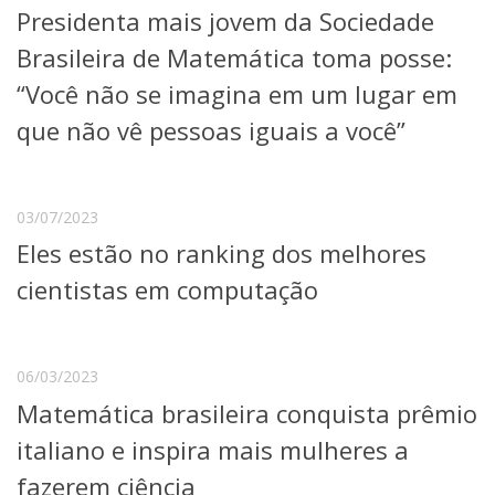
Presidenta mais jovem da Sociedade
Telefones e Mapas
Pessoas
Brasileira de Matemática toma posse:
Ensino
“Você não se imagina em um lugar em
Graduação
que não vê pessoas iguais a você”
Pós-Graduação
Educação a distância
Cursos de Extensão
Pesquisa e Inovação
03/07/2023
Linhas de Pesquisa
Eles estão no ranking dos melhores
Centros, Núcleos e Projetos em Rede
cientistas em computação
Pós-doutorado
Iniciação Científica
Transferência de Tecnologia
Empresas Juniores
06/03/2023
Extensão à Comunidade
Matemática brasileira conquista prêmio
Projetos, Programas e Cursos
italiano e inspira mais mulheres a
Artes, Cultura e Esportes
Museus e Espaços Interativos
fazerem ciência