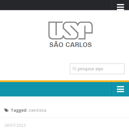
PORTAL USP
WEBMAIL
NEWSLETTER
VIDEOCAST
SISTEMAS USP
TRANSPARÊNCIA
OUVIDORIA
CONTATO
Sobre o Campus
ENGLISH
Tagged:
cientista
Escola, Institutos e Órgãos
Conselho Gestor e Dirigentes
Núcleos e Comissões
28/07/2023
História e Números