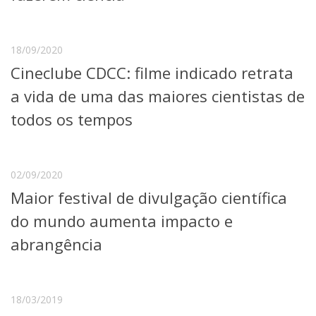
Serviços
Bibliotecas
Apoio ao Estudante
18/09/2020
Segurança, Trânsito e Prevenção
Cineclube CDCC: filme indicado retrata
RH, Administrativo e Financeiro
Outros serviços
a vida de uma das maiores cientistas de
Comunicação
todos os tempos
Assessorias e Mídias
Aplicativos e Sites
Jornal da USP
Agenda de Eventos
02/09/2020
Defesa de Teses
Maior festival de divulgação científica
do mundo aumenta impacto e
abrangência
18/03/2019