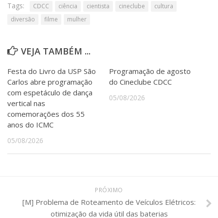
Tags:
CDCC
ciência
cientista
cineclube
cultura
diversão
filme
mulher
VEJA TAMBÉM ...
Festa do Livro da USP São
Programação de agosto
Carlos abre programação
do Cineclube CDCC
com espetáculo de dança
05/08/2026
vertical nas
comemorações dos 55
anos do ICMC
05/08/2026
PRÓXIMO
[M] Problema de Roteamento de Veículos Elétricos:
otimização da vida útil das baterias