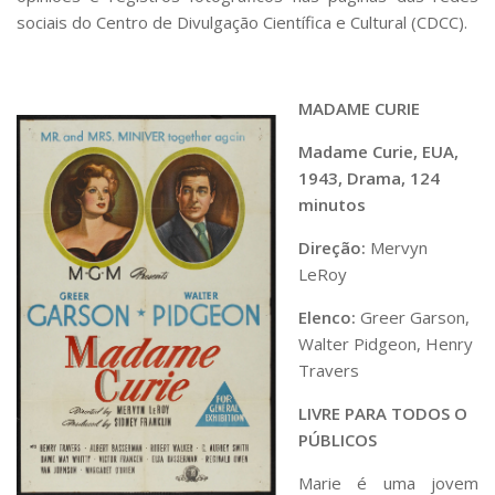
Serviços
sociais do Centro de Divulgação Científica e Cultural (CDCC).
Bibliotecas
Apoio ao Estudante
Segurança, Trânsito e Prevenção
MADAME CURIE
RH, Administrativo e Financeiro
Outros serviços
Madame Curie, EUA,
Comunicação
1943, Drama, 124
Assessorias e Mídias
minutos
Aplicativos e Sites
Direção:
Mervyn
Jornal da USP
Agenda de Eventos
LeRoy
Defesa de Teses
Elenco:
Greer Garson,
Walter Pidgeon, Henry
Travers
LIVRE PARA TODOS O
PÚBLICOS
Marie é uma jovem