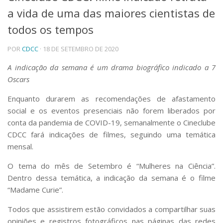
a vida de uma das maiores cientistas de
Telefones e Mapas
Pessoas
todos os tempos
Ensino
POR
CDCC
· 18 DE SETEMBRO DE 2020
Graduação
Pós-Graduação
A indicação da semana é um drama biográfico indicado a 7
Educação a distância
Oscars
Cursos de Extensão
Pesquisa e Inovação
Enquanto durarem as recomendações de afastamento
social e os eventos presenciais não forem liberados por
Linhas de Pesquisa
Centros, Núcleos e Projetos em Rede
conta da pandemia de COVID-19, semanalmente o Cineclube
Pós-doutorado
CDCC fará indicações de filmes, seguindo uma temática
Iniciação Científica
mensal.
Transferência de Tecnologia
Empresas Juniores
O tema do mês de Setembro é “Mulheres na Ciência”.
Extensão à Comunidade
Dentro dessa temática, a indicação da semana é o filme
“Madame Curie”.
Projetos, Programas e Cursos
Artes, Cultura e Esportes
Todos que assistirem estão convidados a compartilhar suas
Museus e Espaços Interativos
opiniões e registros fotográficos nas páginas das redes