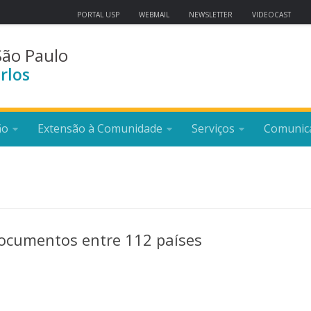
PORTAL USP
WEBMAIL
NEWSLETTER
VIDEOCAST
São Paulo
rlos
ão
Extensão à Comunidade
Serviços
Comunic
documentos entre 112 países