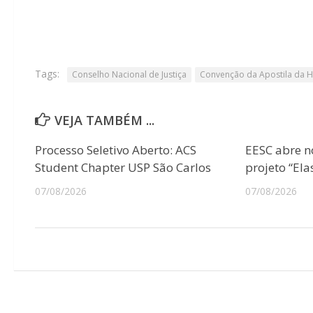
Tags:
Conselho Nacional de Justiça
Convenção da Apostila da H
VEJA TAMBÉM ...
Processo Seletivo Aberto: ACS
EESC abre n
Student Chapter USP São Carlos
projeto “Ela
07/08/2026
07/08/2026