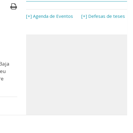
[+] Agenda de Eventos
[+] Defesas de teses
Baja
seu
re