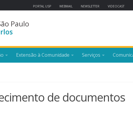
PORTAL USP
WEBMAIL
NEWSLETTER
VIDEOCAST
São Paulo
rlos
ão
Extensão à Comunidade
Serviços
Comunic
nhecimento de documentos