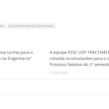
aia
reconhecimento de documentos
ova turma para o
A equipe EESC USP TRACTIAN 
s na Engenharia”
convida os estudantes para o 
Processo Seletivo do 2º semest
07/08/2026