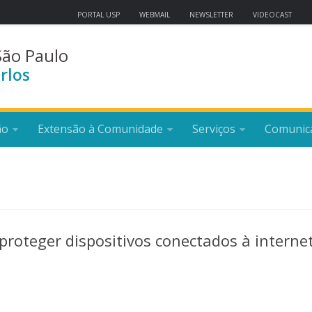
PORTAL USP
WEBMAIL
NEWSLETTER
VIDEOCAST
São Paulo
rlos
ão
Extensão à Comunidade
Serviços
Comunic
roteger dispositivos conectados à interne