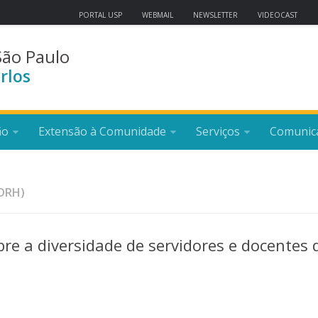
PORTAL USP
WEBMAIL
NEWSLETTER
VIDEOCAST
São Paulo
rlos
ão
Extensão à Comunidade
Serviços
Comunic
DRH)
e a diversidade de servidores e docentes 