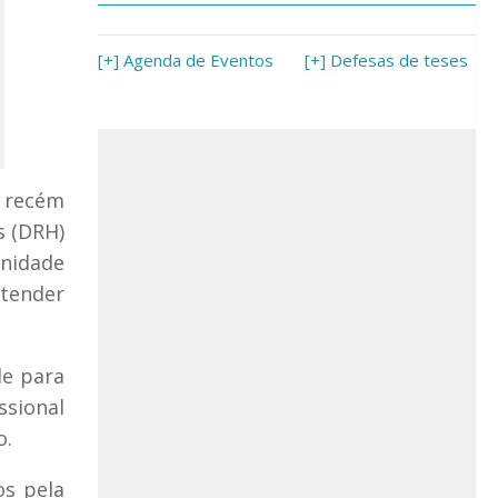
[+] Agenda de Eventos
[+] Defesas de teses
s recém
s (DRH)
unidade
ntender
de para
ssional
o.
os pela