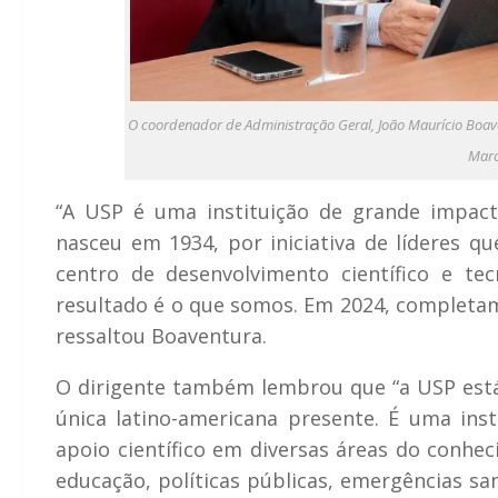
O coordenador de Administração Geral, João Maurício Boavent
Marc
“A USP é uma instituição de grande impacto
nasceu em 1934, por iniciativa de líderes q
centro de desenvolvimento científico e te
resultado é o que somos. Em 2024, completamo
ressaltou Boaventura.
O dirigente também lembrou que “a USP está
única latino-americana presente. É uma ins
apoio científico em diversas áreas do conh
educação, políticas públicas, emergências sa