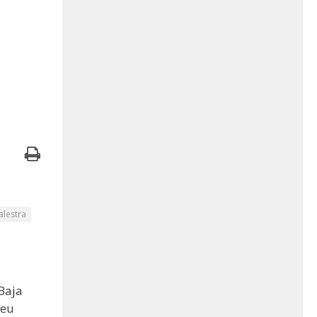
alestra
Baja
seu