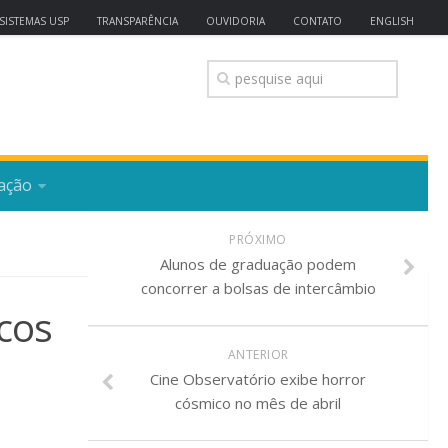
SISTEMAS USP
TRANSPARÊNCIA
OUVIDORIA
CONTATO
ENGLISH
ação
PRÓXIMO
Alunos de graduação podem
concorrer a bolsas de intercâmbio
icos
ANTERIOR
Cine Observatório exibe horror
cósmico no mês de abril