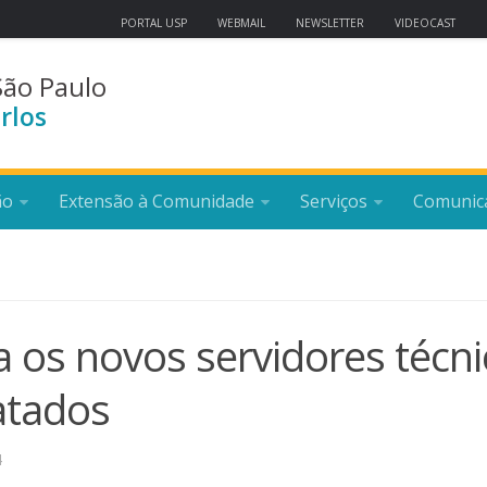
PORTAL USP
WEBMAIL
NEWSLETTER
VIDEOCAST
São Paulo
rlos
ão
Extensão à Comunidade
Serviços
Comunic
 os novos servidores técn
atados
4