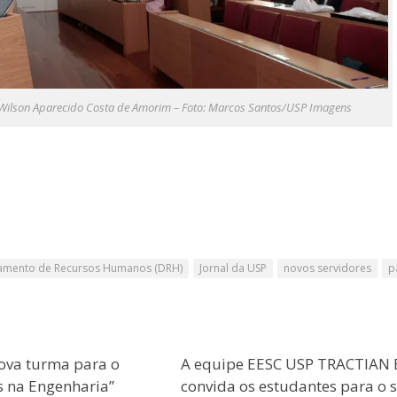
Wilson Aparecido Costa de Amorim – Foto: Marcos Santos/USP Imagens
amento de Recursos Humanos (DRH)
Jornal da USP
novos servidores
p
ova turma para o
A equipe EESC USP TRACTIAN 
s na Engenharia”
convida os estudantes para o 