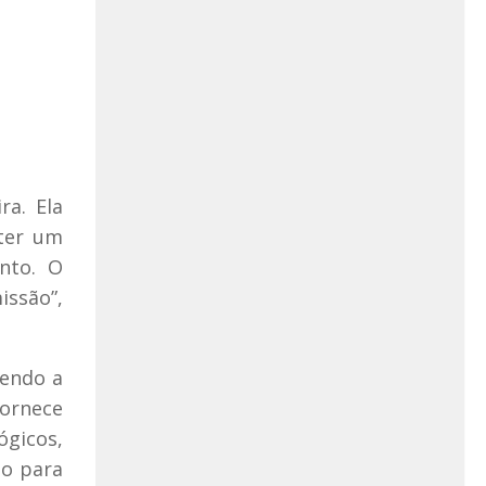
ra. Ela
 ter um
ento. O
issão”,
sendo a
fornece
ógicos,
do para