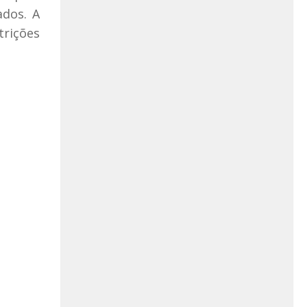
ados. A
trições