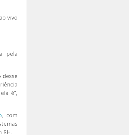
ao vivo
a pela
o desse
riência
ela é”,
o
, com
stemas
m RH.