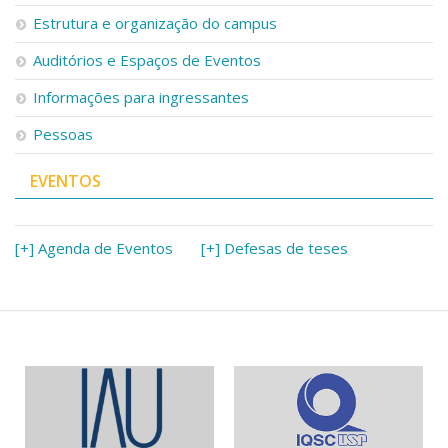
Serviços
Estrutura e organização do campus
Bibliotecas
Auditórios e Espaços de Eventos
Apoio ao Estudante
Segurança, Trânsito e Prevenção
Informações para ingressantes
RH, Administrativo e Financeiro
Outros serviços
Pessoas
Comunicação
EVENTOS
Assessorias e Mídias
Aplicativos e Sites
Jornal da USP
Agenda de Eventos
[+] Agenda de Eventos
[+] Defesas de teses
Defesa de Teses