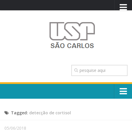
PORTAL USP
WEBMAIL
NEWSLETTER
VIDEOCAST
SISTEMAS USP
TRANSPARÊNCIA
OUVIDORIA
CONTATO
Sobre o Campus
ENGLISH
Tagged:
detecção de cortisol
Escola, Institutos e Órgãos
Conselho Gestor e Dirigentes
Núcleos e Comissões
05/06/2018
História e Números