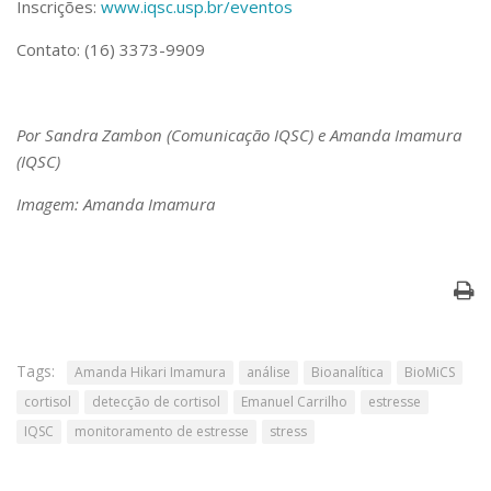
Inscrições:
www.iqsc.usp.br/eventos
Contato: (16) 3373-9909
Por Sandra Zambon (Comunicação IQSC) e Amanda Imamura
(IQSC)
Imagem: Amanda Imamura
Tags:
Amanda Hikari Imamura
análise
Bioanalítica
BioMiCS
cortisol
detecção de cortisol
Emanuel Carrilho
estresse
IQSC
monitoramento de estresse
stress