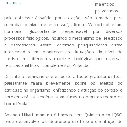
Serviços
malefícios
provocados
Bibliotecas
Apoio ao Estudante
pelo estresse à saúde, poucas ações são tomadas para
Segurança, Trânsito e Prevenção
remediar o nível de estresse”, afirma. “O cortisol é um
RH, Administrativo e Financeiro
hormônio glicocorticoide responsável por diversos
Outros serviços
processos fisiológicos, incluindo o mecanismo de feedback
Comunicação
a estressores. Assim, diversos pesquisadores estão
interessados em monitorar as flutuações do nível de
Assessorias e Mídias
Aplicativos e Sites
cortisol em diferentes matrizes biológicas por diversas
Jornal da USP
técnicas analíticas”, complementou Amanda.
Agenda de Eventos
Defesa de Teses
Durante o seminário que é aberto a todos gratuitamente, a
palestrante falará brevemente sobre os efeitos do
estresse no organismo, enfatizando a atuação do cortisol e
apresentará as tendências analíticas no monitoramento da
biomolécula.
Amanda Hikari Imamura é bacharel em Química pelo IQSC,
onde desenvolve seu doutorado direto sob orientação do