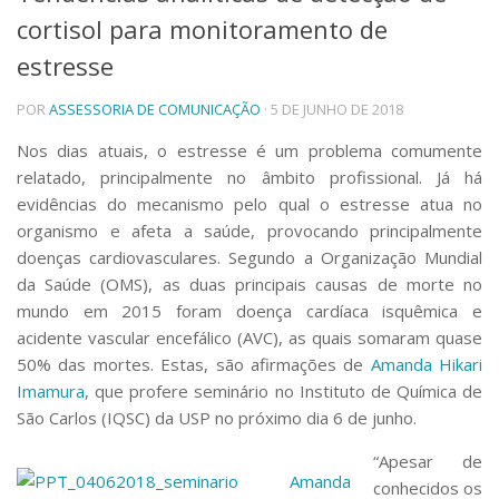
cortisol para monitoramento de
Telefones e Mapas
Pessoas
estresse
Ensino
POR
ASSESSORIA DE COMUNICAÇÃO
· 5 DE JUNHO DE 2018
Graduação
Pós-Graduação
Nos dias atuais, o estresse é um problema comumente
Educação a distância
relatado, principalmente no âmbito profissional. Já há
Cursos de Extensão
evidências do mecanismo pelo qual o estresse atua no
Pesquisa e Inovação
organismo e afeta a saúde, provocando principalmente
Linhas de Pesquisa
doenças cardiovasculares. Segundo a Organização Mundial
Centros, Núcleos e Projetos em Rede
da Saúde (OMS), as duas principais causas de morte no
Pós-doutorado
mundo em 2015 foram doença cardíaca isquêmica e
Iniciação Científica
acidente vascular encefálico (AVC), as quais somaram quase
Transferência de Tecnologia
50% das mortes. Estas, são afirmações de
Amanda Hikari
Empresas Juniores
Imamura
, que profere seminário no Instituto de Química de
Extensão à Comunidade
São Carlos (IQSC) da USP no próximo dia 6 de junho.
Projetos, Programas e Cursos
Artes, Cultura e Esportes
“Apesar de
Museus e Espaços Interativos
conhecidos os