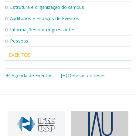
Serviços
Estrutura e organização do campus
Bibliotecas
Auditórios e Espaços de Eventos
Apoio ao Estudante
Segurança, Trânsito e Prevenção
Informações para ingressantes
RH, Administrativo e Financeiro
Outros serviços
Pessoas
Comunicação
EVENTOS
Assessorias e Mídias
Aplicativos e Sites
Jornal da USP
Agenda de Eventos
[+] Agenda de Eventos
[+] Defesas de teses
Defesa de Teses