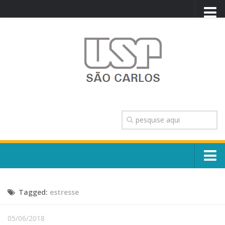
PORTAL USP
WEBMAIL
NEWSLETTER
VIDEOCAST
SISTEMAS USP
TRANSPARÊNCIA
OUVIDORIA
CONTATO
Sobre o Campus
ENGLISH
Tagged:
estresse
Escola, Institutos e Órgãos
Conselho Gestor e Dirigentes
Núcleos e Comissões
05/06/2018
História e Números