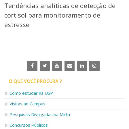
Tendências analíticas de detecção de
Telefones e Mapas
Pessoas
cortisol para monitoramento de
Ensino
estresse
Graduação
Pós-Graduação
Educação a distância
Cursos de Extensão
Pesquisa e Inovação
Linhas de Pesquisa
Centros, Núcleos e Projetos em Rede
Pós-doutorado
O QUE VOCÊ PROCURA ?
Iniciação Científica
Transferência de Tecnologia
Como estudar na USP
Empresas Juniores
Extensão à Comunidade
Visitas ao Campus
Projetos, Programas e Cursos
Pesquisas Divulgadas na Mídia
Artes, Cultura e Esportes
Museus e Espaços Interativos
Concursos Públicos