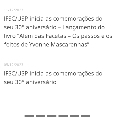
Serviços
11/12/2023
Bibliotecas
Apoio ao Estudante
IFSC/USP inicia as comemorações do
Segurança, Trânsito e Prevenção
seu 30º aniversário – Lançamento do
RH, Administrativo e Financeiro
Outros serviços
livro “Além das Facetas – Os passos e os
Comunicação
feitos de Yvonne Mascarenhas”
Assessorias e Mídias
Aplicativos e Sites
Jornal da USP
Agenda de Eventos
05/12/2023
Defesa de Teses
IFSC/USP inicia as comemorações do
seu 30º aniversário