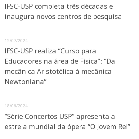
IFSC-USP completa três décadas e
Telefones e Mapas
Pessoas
inaugura novos centros de pesquisa
Ensino
Graduação
Pós-Graduação
15/07/2024
Educação a distância
IFSC-USP realiza “Curso para
Cursos de Extensão
Educadores na área de Física”: “Da
Pesquisa e Inovação
Linhas de Pesquisa
mecânica Aristotélica à mecânica
Centros, Núcleos e Projetos em Rede
Newtoniana”
Pós-doutorado
Iniciação Científica
Transferência de Tecnologia
Empresas Juniores
18/06/2024
Extensão à Comunidade
“Série Concertos USP” apresenta a
Projetos, Programas e Cursos
estreia mundial da ópera “O Jovem Rei”
Artes, Cultura e Esportes
Museus e Espaços Interativos