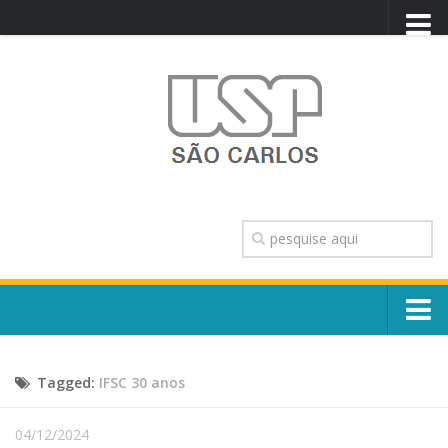
PORTAL USP
WEBMAIL
NEWSLETTER
VIDEOCAST
SISTEMAS USP
TRANSPARÊNCIA
OUVIDORIA
CONTATO
Sobre o Campus
ENGLISH
Tagged:
IFSC 30 anos
Escola, Institutos e Órgãos
Conselho Gestor e Dirigentes
Núcleos e Comissões
04/12/2024
História e Números