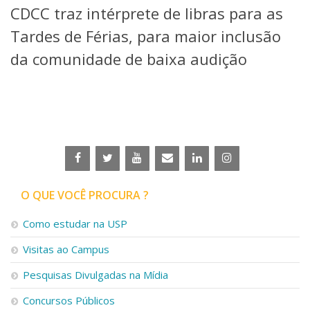
CDCC traz intérprete de libras para as
Telefones e Mapas
Pessoas
Tardes de Férias, para maior inclusão
Ensino
da comunidade de baixa audição
Graduação
Pós-Graduação
Educação a distância
Cursos de Extensão
Pesquisa e Inovação
Linhas de Pesquisa
Centros, Núcleos e Projetos em Rede
Pós-doutorado
O QUE VOCÊ PROCURA ?
Iniciação Científica
Transferência de Tecnologia
Como estudar na USP
Empresas Juniores
Extensão à Comunidade
Visitas ao Campus
Projetos, Programas e Cursos
Pesquisas Divulgadas na Mídia
Artes, Cultura e Esportes
Museus e Espaços Interativos
Concursos Públicos