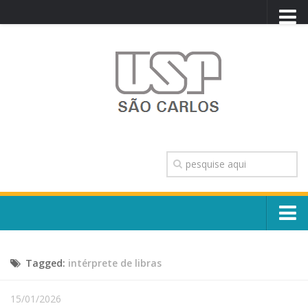
PORTAL USP
WEBMAIL
NEWSLETTER
VIDEOCAST
SISTEMAS USP
TRANSPARÊNCIA
OUVIDORIA
CONTATO
Sobre o Campus
ENGLISH
Tagged:
intérprete de libras
Escola, Institutos e Órgãos
Conselho Gestor e Dirigentes
Núcleos e Comissões
15/01/2026
História e Números