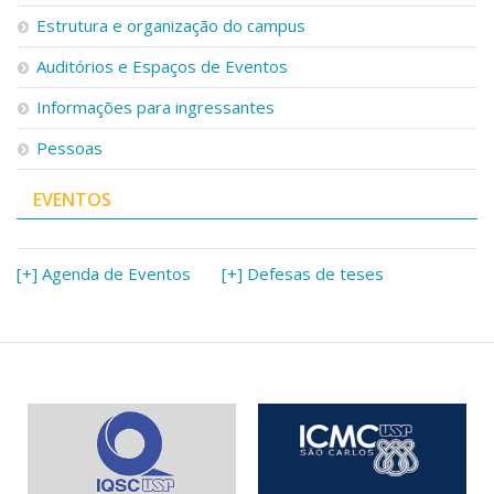
Serviços
Estrutura e organização do campus
Bibliotecas
Auditórios e Espaços de Eventos
Apoio ao Estudante
Segurança, Trânsito e Prevenção
Informações para ingressantes
RH, Administrativo e Financeiro
Outros serviços
Pessoas
Comunicação
EVENTOS
Assessorias e Mídias
Aplicativos e Sites
Jornal da USP
Agenda de Eventos
[+] Agenda de Eventos
[+] Defesas de teses
Defesa de Teses