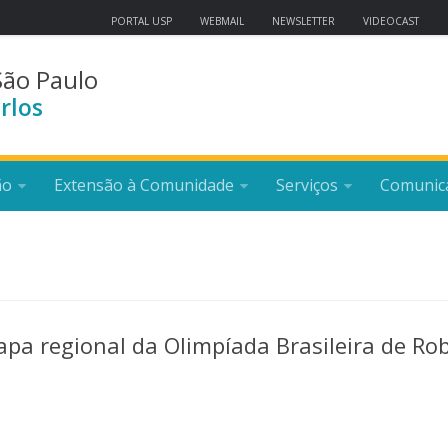
PORTAL USP
WEBMAIL
NEWSLETTER
VIDEOCAST
São Paulo
rlos
ão
Extensão à Comunidade
Serviços
Comunic
apa regional da Olimpíada Brasileira de Ro