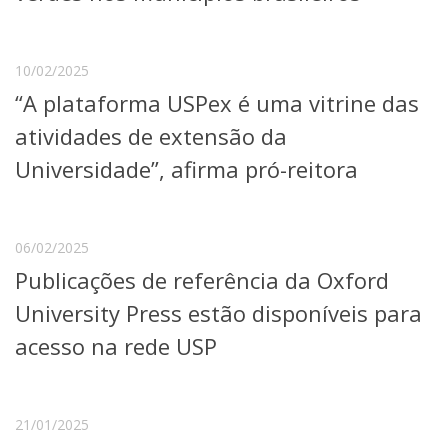
Serviços
Bibliotecas
Apoio ao Estudante
10/02/2025
Segurança, Trânsito e Prevenção
“A plataforma USPex é uma vitrine das
RH, Administrativo e Financeiro
Outros serviços
atividades de extensão da
Comunicação
Universidade”, afirma pró-reitora
Assessorias e Mídias
Aplicativos e Sites
Jornal da USP
Agenda de Eventos
06/02/2025
Defesa de Teses
Publicações de referência da Oxford
University Press estão disponíveis para
acesso na rede USP
21/01/2025