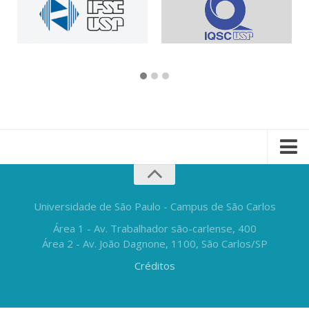
Universidade de São Paulo - Campus de São Carlos
Área 1 - Av. Trabalhador são-carlense, 400
Área 2 - Av. João Dagnone, 1100, São Carlos/SP
Créditos