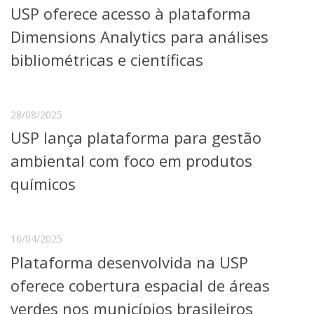
USP oferece acesso à plataforma
Telefones e Mapas
Pessoas
Dimensions Analytics para análises
Ensino
bibliométricas e científicas
Graduação
Pós-Graduação
Educação a distância
Cursos de Extensão
28/08/2025
USP lança plataforma para gestão
Pesquisa e Inovação
Linhas de Pesquisa
ambiental com foco em produtos
Centros, Núcleos e Projetos em Rede
químicos
Pós-doutorado
Iniciação Científica
Transferência de Tecnologia
Empresas Juniores
16/04/2025
Extensão à Comunidade
Plataforma desenvolvida na USP
Projetos, Programas e Cursos
oferece cobertura espacial de áreas
Artes, Cultura e Esportes
Museus e Espaços Interativos
verdes nos municípios brasileiros