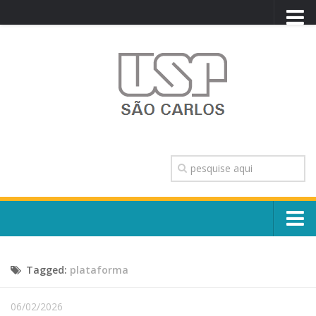
PORTAL USP
WEBMAIL
NEWSLETTER
VIDEOCAST
SISTEMAS USP
TRANSPARÊNCIA
OUVIDORIA
CONTATO
Sobre o Campus
ENGLISH
Tagged:
plataforma
Escola, Institutos e Órgãos
Conselho Gestor e Dirigentes
Núcleos e Comissões
06/02/2026
História e Números