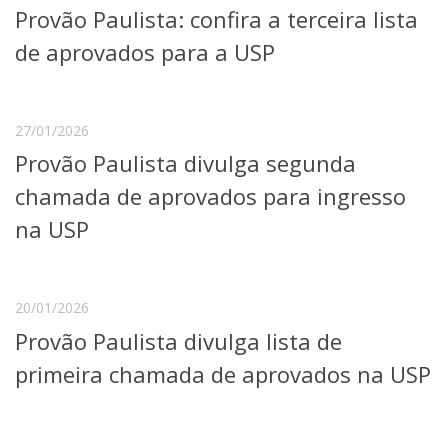
Provão Paulista: confira a terceira lista
Telefones e Mapas
Pessoas
de aprovados para a USP
Ensino
Graduação
Pós-Graduação
27/01/2026
Educação a distância
Provão Paulista divulga segunda
Cursos de Extensão
chamada de aprovados para ingresso
Pesquisa e Inovação
Linhas de Pesquisa
na USP
Centros, Núcleos e Projetos em Rede
Pós-doutorado
Iniciação Científica
Transferência de Tecnologia
20/01/2026
Empresas Juniores
Provão Paulista divulga lista de
Extensão à Comunidade
primeira chamada de aprovados na USP
Projetos, Programas e Cursos
Artes, Cultura e Esportes
Museus e Espaços Interativos