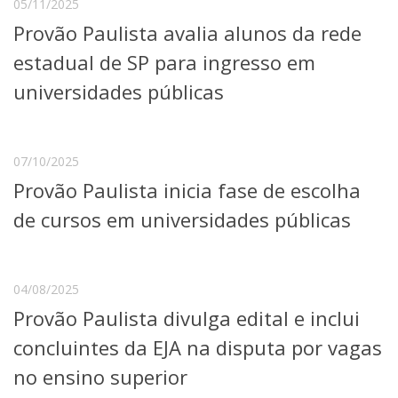
05/11/2025
Serviços
Provão Paulista avalia alunos da rede
Bibliotecas
Apoio ao Estudante
estadual de SP para ingresso em
Segurança, Trânsito e Prevenção
universidades públicas
RH, Administrativo e Financeiro
Outros serviços
Comunicação
07/10/2025
Assessorias e Mídias
Aplicativos e Sites
Provão Paulista inicia fase de escolha
Jornal da USP
de cursos em universidades públicas
Agenda de Eventos
Defesa de Teses
04/08/2025
Provão Paulista divulga edital e inclui
concluintes da EJA na disputa por vagas
no ensino superior