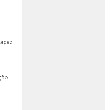
capaz
ção