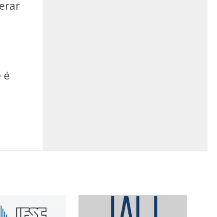
erar
 é