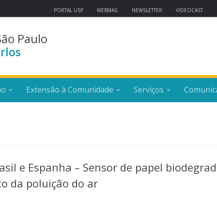
PORTAL USP
WEBMAIL
NEWSLETTER
VIDEOCAST
São Paulo
rlos
ão
Extensão à Comunidade
Serviços
Comunic
asil e Espanha – Sensor de papel biodegrad
o da poluição do ar