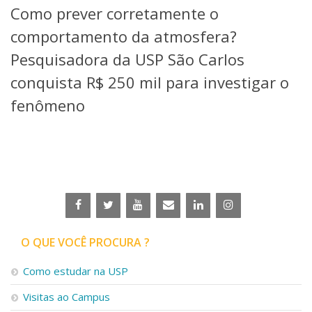
Como prever corretamente o
Telefones e Mapas
Pessoas
comportamento da atmosfera?
Ensino
Pesquisadora da USP São Carlos
Graduação
conquista R$ 250 mil para investigar o
Pós-Graduação
Educação a distância
fenômeno
Cursos de Extensão
Pesquisa e Inovação
Linhas de Pesquisa
Centros, Núcleos e Projetos em Rede
Pós-doutorado
Iniciação Científica
Transferência de Tecnologia
Empresas Juniores
O QUE VOCÊ PROCURA ?
Extensão à Comunidade
Projetos, Programas e Cursos
Como estudar na USP
Artes, Cultura e Esportes
Visitas ao Campus
Museus e Espaços Interativos