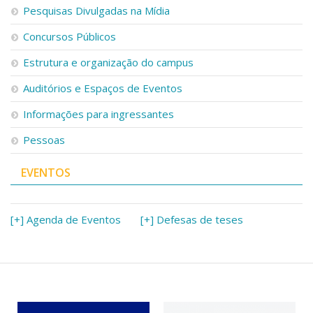
Serviços
Pesquisas Divulgadas na Mídia
Bibliotecas
Concursos Públicos
Apoio ao Estudante
Segurança, Trânsito e Prevenção
Estrutura e organização do campus
RH, Administrativo e Financeiro
Outros serviços
Auditórios e Espaços de Eventos
Comunicação
Informações para ingressantes
Assessorias e Mídias
Pessoas
Aplicativos e Sites
Jornal da USP
Agenda de Eventos
EVENTOS
Defesa de Teses
[+] Agenda de Eventos
[+] Defesas de teses