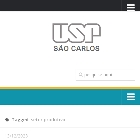
PORTAL USP
WEBMAIL
NEWSLETTER
VIDEOCAST
SISTEMAS USP
TRANSPARÊNCIA
OUVIDORIA
CONTATO
Sobre o Campus
ENGLISH
Tagged:
setor produtivo
Escola, Institutos e Órgãos
Conselho Gestor e Dirigentes
Núcleos e Comissões
13/12/2023
História e Números