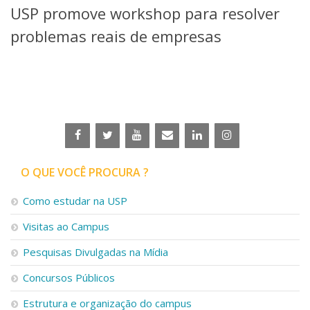
USP promove workshop para resolver
Telefones e Mapas
Pessoas
problemas reais de empresas
Ensino
Graduação
Pós-Graduação
Educação a distância
Cursos de Extensão
Pesquisa e Inovação
Linhas de Pesquisa
Centros, Núcleos e Projetos em Rede
O QUE VOCÊ PROCURA ?
Pós-doutorado
Iniciação Científica
Como estudar na USP
Transferência de Tecnologia
Visitas ao Campus
Empresas Juniores
Extensão à Comunidade
Pesquisas Divulgadas na Mídia
Projetos, Programas e Cursos
Concursos Públicos
Artes, Cultura e Esportes
Museus e Espaços Interativos
Estrutura e organização do campus