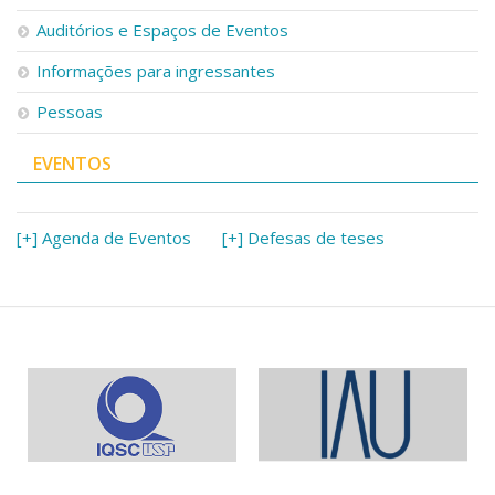
Serviços
Auditórios e Espaços de Eventos
Bibliotecas
Apoio ao Estudante
Informações para ingressantes
Segurança, Trânsito e Prevenção
Pessoas
RH, Administrativo e Financeiro
Outros serviços
EVENTOS
Comunicação
Assessorias e Mídias
Aplicativos e Sites
[+] Agenda de Eventos
[+] Defesas de teses
Jornal da USP
Agenda de Eventos
Defesa de Teses