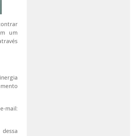
contrar
 com um
através
inergia
vimento
-mail:
 dessa