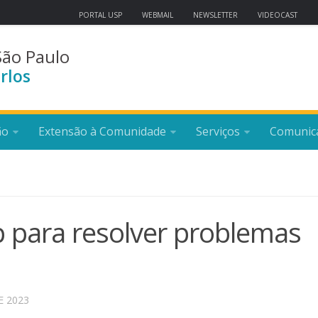
PORTAL USP
WEBMAIL
NEWSLETTER
VIDEOCAST
São Paulo
rlos
ão
Extensão à Comunidade
Serviços
Comunic
para resolver problemas
E 2023