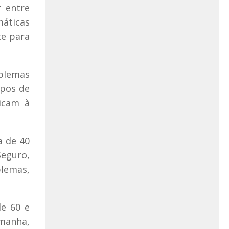
 entre
máticas
te para
oblemas
upos de
dicam à
a de 40
Seguro,
blemas,
de 60 e
emanha,