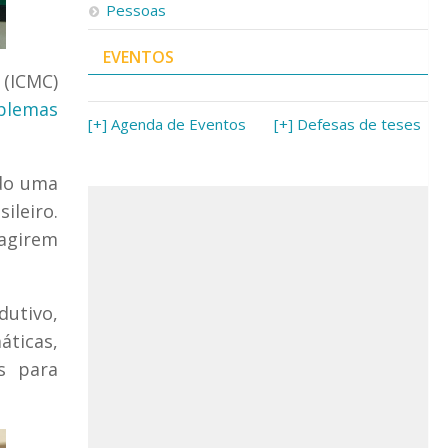
Pessoas
EVENTOS
 (ICMC)
blemas
[+] Agenda de Eventos
[+] Defesas de teses
ndo uma
ileiro.
agirem
utivo,
ticas,
s para