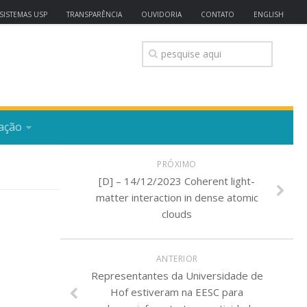
SISTEMAS USP
TRANSPARÊNCIA
OUVIDORIA
CONTATO
ENGLISH
ação
PRÓXIMO
[D] – 14/12/2023 Coherent light-
matter interaction in dense atomic
clouds
ANTERIOR
Representantes da Universidade de
Hof estiveram na EESC para