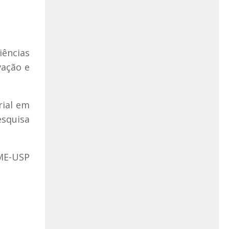
iências
vação e
rial em
esquisa
ME-USP