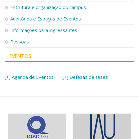
Serviços
Estrutura e organização do campus
Bibliotecas
Auditórios e Espaços de Eventos
Apoio ao Estudante
Segurança, Trânsito e Prevenção
Informações para ingressantes
RH, Administrativo e Financeiro
Outros serviços
Pessoas
Comunicação
EVENTOS
Assessorias e Mídias
Aplicativos e Sites
Jornal da USP
Agenda de Eventos
[+] Agenda de Eventos
[+] Defesas de teses
Defesa de Teses