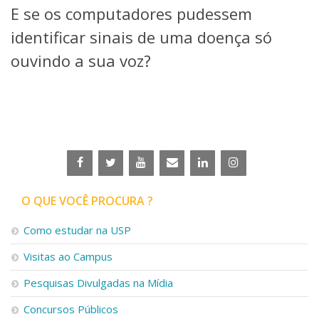
E se os computadores pudessem
Telefones e Mapas
Pessoas
identificar sinais de uma doença só
Ensino
ouvindo a sua voz?
Graduação
Pós-Graduação
Educação a distância
Cursos de Extensão
Pesquisa e Inovação
Linhas de Pesquisa
Centros, Núcleos e Projetos em Rede
Pós-doutorado
O QUE VOCÊ PROCURA ?
Iniciação Científica
Transferência de Tecnologia
Como estudar na USP
Empresas Juniores
Extensão à Comunidade
Visitas ao Campus
Projetos, Programas e Cursos
Pesquisas Divulgadas na Mídia
Artes, Cultura e Esportes
Museus e Espaços Interativos
Concursos Públicos