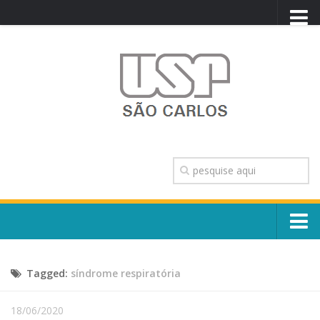
PORTAL USP
WEBMAIL
NEWSLETTER
VIDEOCAST
SISTEMAS USP
TRANSPARÊNCIA
OUVIDORIA
CONTATO
Sobre o Campus
ENGLISH
Tagged:
síndrome respiratória
Escola, Institutos e Órgãos
Conselho Gestor e Dirigentes
Núcleos e Comissões
18/06/2020
História e Números