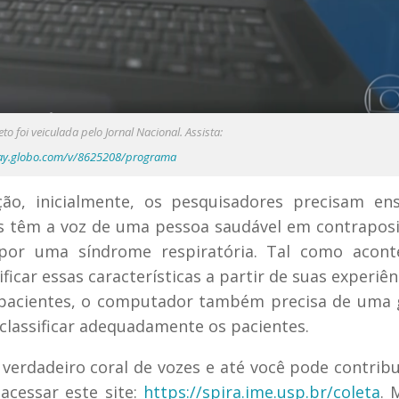
o foi veiculada pelo Jornal Nacional. Assista:
lay.globo.com/v/8625208/programa
ão, inicialmente, os pesquisadores precisam en
cas têm a voz de uma pessoa saudável em contrapos
por uma síndrome respiratória. Tal como acont
icar essas características a partir de suas experiên
 pacientes, o computador também precisa de uma
classificar adequadamente os pacientes.
erdadeiro coral de vozes e até você pode contrib
acessar este site:
https://spira.ime.usp.br/coleta
. 