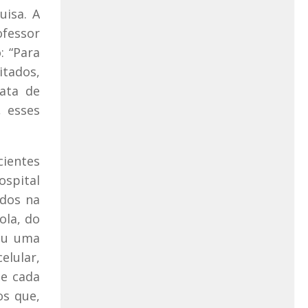
uisa. A
ofessor
: “Para
itados,
ata de
, esses
ientes
ospital
ados na
ola, do
veu uma
elular,
de cada
os que,