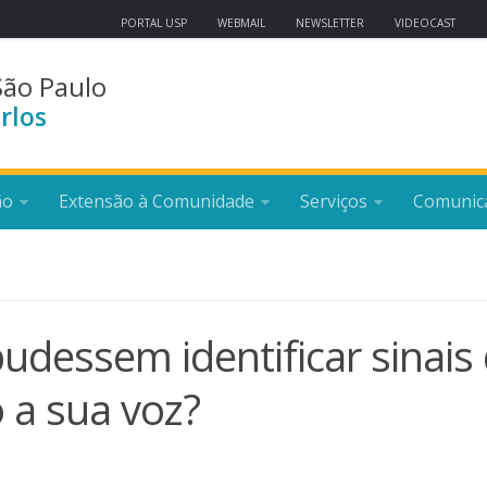
PORTAL USP
WEBMAIL
NEWSLETTER
VIDEOCAST
São Paulo
rlos
ão
Extensão à Comunidade
Serviços
Comunic
udessem identificar sinais
 a sua voz?