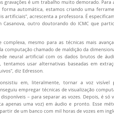
 gravações é um trabalho muito demorado. Para a
de forma automática, estamos criando uma ferram
is artificiais”, acrescenta a professora. É especifica
on Casanova, outro doutorando do ICMC que parti
 e complexa, mesmo para as técnicas mais avanç
ma da computação chamado de maldição da dimension
de neural artificial com os dados brutos de áud
, tentamos usar alternativas baseadas em extra
ivos”, diz Edresson.
sistiu em, literalmente, tornar a voz visível 
conseguiu empregar técnicas de visualização comput
isponíveis – para separar as vozes. Depois, é só v
ta apenas uma voz) em áudio e pronto. Esse mét
partir de um banco com mil horas de vozes em ingl