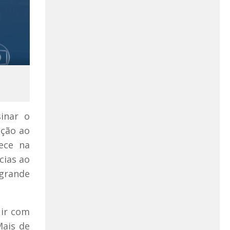
sinar o
ição ao
ece na
cias ao
 grande
uir com
Mais de