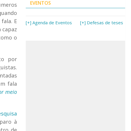
EVENTOS
números
 quando
fala. E
[+] Agenda de Eventos
[+] Defesas de teses
a capaz
 como o
to por
uistas.
entadas
em fala
or meio
esquisa
paro à
ntro de