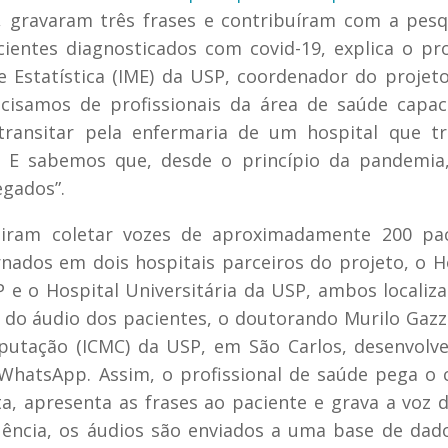
, gravaram três frases e contribuíram com a pesq
cientes diagnosticados com covid-19, explica o pr
 Estatística (IME) da USP, coordenador do projeto
ecisamos de profissionais da área de saúde capac
transitar pela enfermaria de um hospital que tr
s. E sabemos que, desde o princípio da pandemia
egados”.
iram coletar vozes de aproximadamente 200 pac
nados em dois hospitais parceiros do projeto, o H
 e o Hospital Universitária da USP, ambos localiz
ão do áudio dos pacientes, o doutorando Murilo Gazz
mputação (ICMC) da USP, em São Carlos, desenvol
hatsApp. Assim, o profissional de saúde pega o c
, apresenta as frases ao paciente e grava a voz 
ncia, os áudios são enviados a uma base de dad