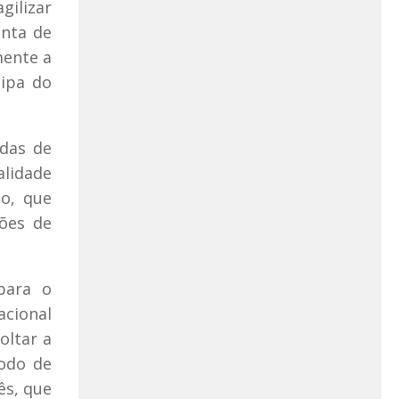
gilizar
enta de
mente a
cipa do
adas de
alidade
io, que
ções de
para o
acional
oltar a
odo de
ês, que