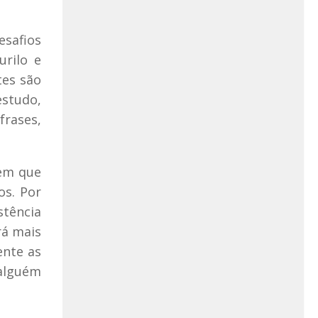
esafios
urilo e
tes são
estudo,
frases,
 em que
os. Por
stência
rá mais
ente as
 alguém