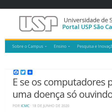
Universidade de 
Portal USP São Ca
Sobre o Campus
Ensino
Pesquisa e Inovaç
Facebook
Twitter
Share
E se os computadores p
uma doença só ouvindo
POR
ICMC
· 18 DE JUNHO DE 2020