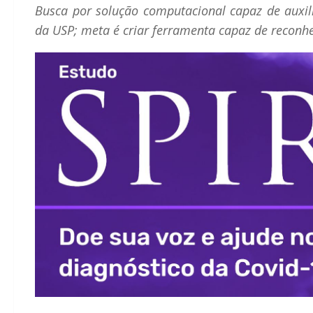
Busca por solução computacional capaz de auxili
da USP; meta é criar ferramenta capaz de reconh