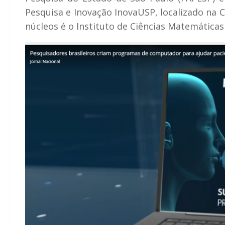
Pesquisa e Inovação InovaUSP, localizado na C
núcleos é o Instituto de Ciências Matemática