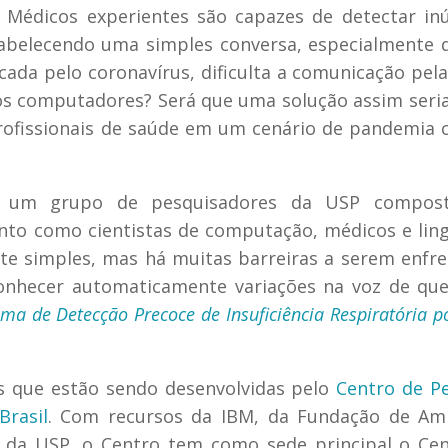
 Médicos experientes são capazes de detectar i
tabelecendo uma simples conversa, especialmente
ada pelo coronavírus, dificulta a comunicação pela 
os computadores? Será que uma solução assim seri
profissionais de saúde em um cenário de pandemia
m um grupo de pesquisadores da USP compos
nto como cientistas de computação, médicos e ling
nte simples, mas há muitas barreiras a serem enfr
onhecer automaticamente variações na voz de qu
ma de Detecção Precoce de Insuficiência Respiratória p
des que estão sendo desenvolvidas pelo
Centro de P
Brasil
. Com recursos da IBM, da Fundação de Am
e da USP, o Centro tem como sede principal o Ce