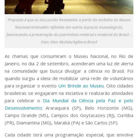
Serviços
Bibliotecas
Apoio ao Estudante
Proposta é que as discussões levantadas a partir do incêndio do Museu
Segurança, Trânsito e Prevenção
Nacional estimulem reflexões em outros espaços museológicos,
RH, Administrativo e Financeiro
favorecendo a preservação do patrimônio material e imaterial do Brasil –
Outros serviços
Foto: Vitor Abdala/Agência Brasil
Comunicação
As chamas que consumiram o Museu Nacional, no Rio de
Assessorias e Mídias
Aplicativos e Sites
Janeiro, no dia 2 de setembro, acenderam uma luz de alerta
Jornal da USP
na comunidade que busca divulgar a ciência no Brasil. Foi
Agenda de Eventos
quando surgiu a ideia de mobilizar uma rede de voluntários
Defesa de Teses
para organizar o evento
Um Brinde ao Museu
. Oito cidades
brasileiras se engajaram na iniciativa e realizarão atividades
para celebrar o
Dia Mundial da Ciência pela Paz e pelo
Desenvolvimento
: Araraquara (SP), Belo Horizonte (MG),
Campo Grande (MS), Campos dos Goytacazes (RJ), Curitiba
(PR), Diamantina (MG), Marabá (PA) e São Carlos (SP).
Cada cidade terá uma programação especial, que envolve