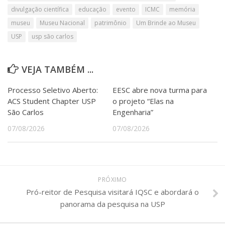
divulgação científica
educação
evento
ICMC
memória
museu
Museu Nacional
patrimônio
Um Brinde ao Museu
USP
usp são carlos
VEJA TAMBÉM ...
Processo Seletivo Aberto:
EESC abre nova turma para
ACS Student Chapter USP
o projeto “Elas na
São Carlos
Engenharia”
07/08/2026
07/08/2026
PRÓXIMO
Pró-reitor de Pesquisa visitará IQSC e abordará o
panorama da pesquisa na USP