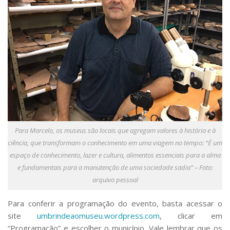
Para Marcelo, os museus são locais que agregam valores à história e à
ciência, que transformam o conhecimento em uma viagem no tempo: “É um
espaço de conhecimento, lazer e cultura, alimentos essenciais para a alma
e fundamentais para a manutenção de uma sociedade sadia” – Foto:
arquivo pessoal
Para conferir a programação do evento, basta acessar o
site
umbrindeaomuseu.wordpress.com
, clicar em
“Programação” e escolher o município. Vale lembrar que os