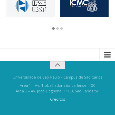
Universidade de São Paulo - Campus de São Carlos
Área 1 - Av. Trabalhador são-carlense, 400
Área 2 - Av. João Dagnone, 1100, São Carlos/SP
Créditos