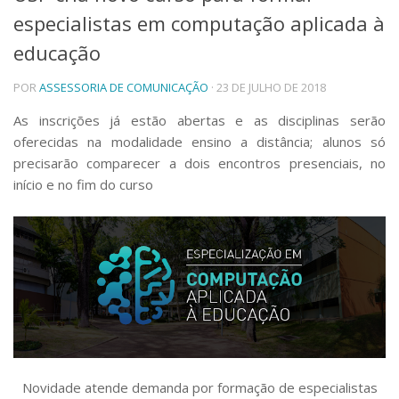
especialistas em computação aplicada à
Telefones e Mapas
Pessoas
educação
Ensino
POR
ASSESSORIA DE COMUNICAÇÃO
· 23 DE JULHO DE 2018
Graduação
Pós-Graduação
As inscrições já estão abertas e as disciplinas serão
Educação a distância
oferecidas na modalidade ensino a distância; alunos só
Cursos de Extensão
precisarão comparecer a dois encontros presenciais, no
Pesquisa e Inovação
início e no fim do curso
Linhas de Pesquisa
Centros, Núcleos e Projetos em Rede
Pós-doutorado
Iniciação Científica
Transferência de Tecnologia
Empresas Juniores
Extensão à Comunidade
Projetos, Programas e Cursos
Artes, Cultura e Esportes
Museus e Espaços Interativos
Novidade atende demanda por formação de especialistas