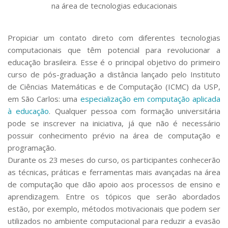
Serviços
na área de tecnologias educacionais
Bibliotecas
Apoio ao Estudante
Propiciar um contato direto com diferentes tecnologias
Segurança, Trânsito e Prevenção
computacionais que têm potencial para revolucionar a
RH, Administrativo e Financeiro
educação brasileira. Esse é o principal objetivo do primeiro
Outros serviços
curso de pós-graduação a distância lançado pelo Instituto
Comunicação
de Ciências Matemáticas e de Computação (ICMC) da USP,
Assessorias e Mídias
em São Carlos: uma
especialização em computação aplicada
Aplicativos e Sites
à educação
. Qualquer pessoa com formação universitária
Jornal da USP
pode se inscrever na iniciativa, já que não é necessário
Agenda de Eventos
possuir conhecimento prévio na área de computação e
Defesa de Teses
programação.
Durante os 23 meses do curso, os participantes conhecerão
as técnicas, práticas e ferramentas mais avançadas na área
de computação que dão apoio aos processos de ensino e
aprendizagem. Entre os tópicos que serão abordados
estão, por exemplo, métodos motivacionais que podem ser
utilizados no ambiente computacional para reduzir a evasão