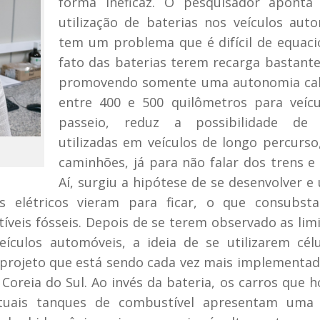
forma ineficaz. O pesquisador aponta
utilização de baterias nos veículos aut
tem um problema que é difícil de equaci
fato das baterias terem recarga bastante
promovendo somente uma autonomia cal
entre 400 e 500 quilômetros para veíc
passeio, reduz a possibilidade de
utilizadas em veículos de longo percurs
caminhões, já para não falar dos trens e 
Aí, surgiu a hipótese de se desenvolver e u
os elétricos vieram para ficar, o que consubsta
veis fósseis. Depois de se terem observado as lim
eículos automóveis, a ideia de se utilizarem cél
 projeto que está sendo cada vez mais implementa
Coreia do Sul. Ao invés da bateria, os carros que h
tuais tanques de combustível apresentam uma c