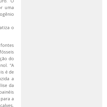
uro. O
por uma
rogênio
atiza o
fontes
fósseis
ação do
nol. “A
is é de
zida a
lise da
ainéis
 para a
alves,