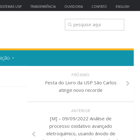
SISTEMAS USP
TRANSPARÊNCIA
OUVIDORIA
CONTATO
ENGLISH
ação
PRÓXIMO
Festa do Livro da USP São Carlos
atinge novo recorde
ANTERIOR
[M] – 09/09/2022 Análise de
processo oxidativo avançado
eletroquímico, usando ânodo de