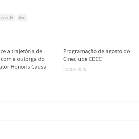
o verde
ifsc
e a trajetória de
Programação de agosto do
o com a outorga do
Cineclube CDCC
outor Honoris Causa
05/08/2026