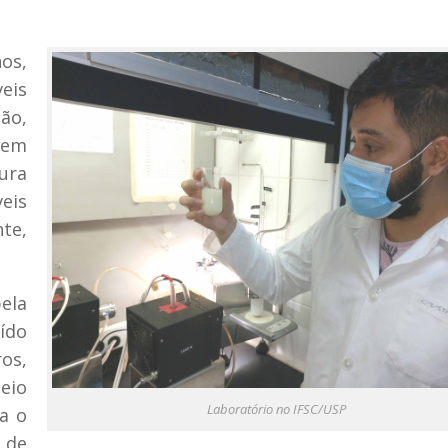
os,
eis
ão,
vem
ura
eis
te,
ela
ído
ros,
eio
Laboratório no IFSC/USP
a o
 de