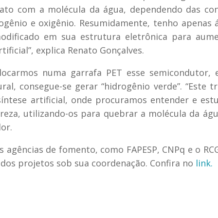
ntato com a molécula da água, dependendo das co
rogênio e oxigênio. Resumidamente, tenho apenas 
odificado em sua estrutura eletrônica para aume
rtificial”, explica Renato Gonçalves.
locarmos numa garrafa PET esse semicondutor, 
al, consegue-se gerar “hidrogênio verde”. “Este t
íntese artificial, onde procuramos entender e est
eza, utilizando-os para quebrar a molécula da ág
or.
as agências de fomento, como FAPESP, CNPq e o RC
 dos projetos sob sua coordenação. Confira no
link.