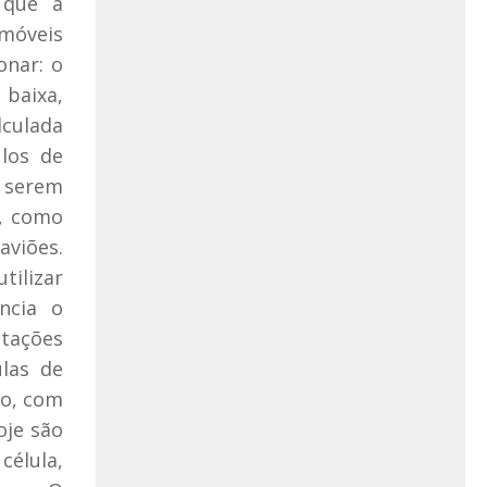
 que a
omóveis
onar: o
 baixa,
culada
ulos de
 serem
o, como
aviões.
tilizar
ncia o
itações
ulas de
do, com
oje são
élula,