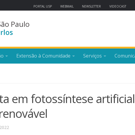
PORTAL USP
WEBMAIL
NEWSLETTER
VIDEOCAST
São Paulo
rlos
ão
Extensão à Comunidade
Serviços
Comunic
 em fotossíntese artificial
 renovável
2022