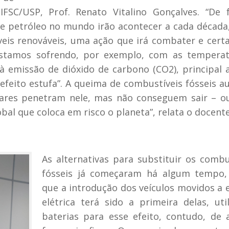
FSC/USP, Prof. Renato Vitalino Gonçalves. “De f
de petróleo no mundo irão acontecer a cada década
veis renováveis, uma ação que irá combater e cer
 estamos sofrendo, por exemplo, com as temperat
à emissão de dióxido de carbono (CO2), principal 
feito estufa”. A queima de combustíveis fósseis 
olares penetram nele, mas não conseguem sair – 
bal que coloca em risco o planeta”, relata o docente
As alternativas para substituir os combu
fósseis já começaram há algum tempo,
que a introdução dos veículos movidos a 
elétrica terá sido a primeira delas, uti
baterias para esse efeito, contudo, de