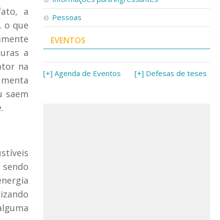
ato, a
Pessoas
, o que
tamente
EVENTOS
uras a
ator na
[+] Agenda de Eventos
[+] Defesas de teses
aumenta
ou saem
.
stíveis
 sendo
energia
lizando
 alguma