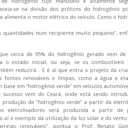
de hidrogênio cujo manuseio é altamente seg
aseia-se na divisão dos prótons do hidrogênio 
 alimenta o motor elétrico do veículo. Como o hid
s quantidades num recipiente muito pequeno”, enf
que cerca de 95% do hidrogênio gerado vem de 
 o estado inicial, ou seja, se os combustíveis 
bém reduzirá… E é aí que entra o projeto da cri
as fontes renováveis e limpas, como a água e eta
 base em “hidrogênio verde” em veículos automóve
 sucesso vem do Ceará, onde está sendo introdu
a produção de “hidrogênio verde” a partir da eletró
os eletrolisadores será produzida a partir de p
o aí o exemplo da utilização da luz solar e do vento
ergias renováveis”, pontua o Prof. Renato Gonç