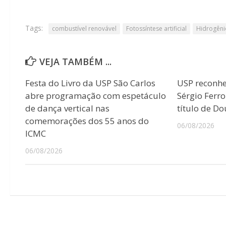
Tags:
combustível renovável
Fotossíntese artificial
Hidrogêni
VEJA TAMBÉM ...
Festa do Livro da USP São Carlos
USP reconhec
abre programação com espetáculo
Sérgio Ferr
de dança vertical nas
título de D
comemorações dos 55 anos do
06/08/2026
ICMC
06/08/2026