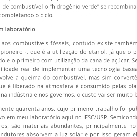
a de combustível o “hidrogênio verde” se recombin
completando o ciclo.
em laboratório
s aos combustíveis fósseis, contudo existe també
ioneiro -, que é a utilização do etanol, já que o p
 e o primeiro com utilização da cana de açúcar. 
bilidade real de implementar uma tecnologia bas
nvolve a queima do combustível, mas sim convert
ue é liberado na atmosfera é consumido pelas pla
a indústria e nos governos, o custo vai ser muito b
ente quarenta anos, cujo primeiro trabalho foi pu
lvo em meu laboratório aqui no IFSC/USP. Semicond
ros, são materiais abundantes, principalmente no 
ndutores absorvem a luz solar e por isso geram e