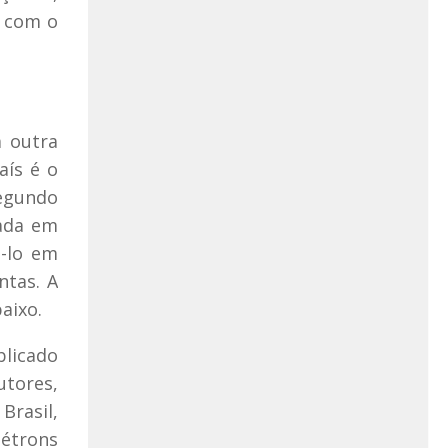
a com o
m outra
aís é o
Segundo
eada em
ê-lo em
ntas. A
aixo.
blicado
utores,
Brasil,
létrons