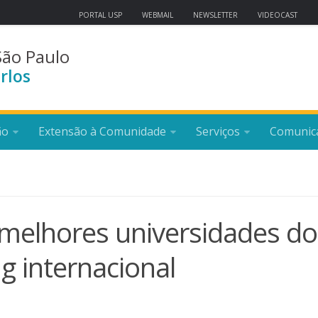
PORTAL USP
WEBMAIL
NEWSLETTER
VIDEOCAST
São Paulo
rlos
ão
Extensão à Comunidade
Serviços
Comunic
 melhores universidades do
 internacional