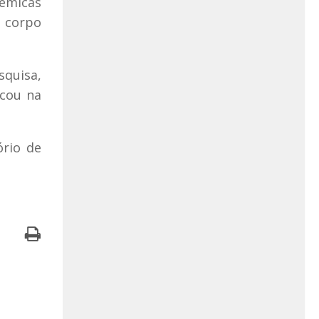
dêmicas
o corpo
squisa,
icou na
ório de