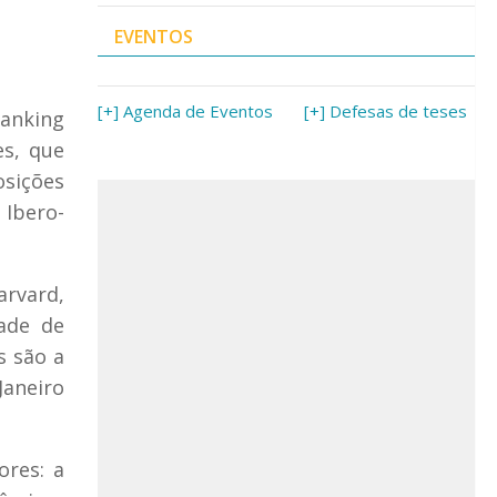
EVENTOS
[+] Agenda de Eventos
[+] Defesas de teses
anking
es, que
osições
 Ibero-
rvard,
dade de
s são a
Janeiro
ores: a