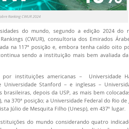
sobre Ranking CWUR 2024
rsidades do mundo, segundo a edição 2024 do r
 Rankings (CWUR), consultoria dos Emirados Árab
ficada na 117ª posição e, embora tenha caído oito p
continua sendo a instituição mais bem avaliada da
 por instituições americanas – Universidade Ha
e Universidade Stanford – e inglesas – Universi
 brasileiras, depois da USP, as mais bem colocada
 na 370ª posição; a Universidade Federal do Rio de 
ista Júlio de Mesquita Filho (Unesp), em 437º lugar.
nstituições do mundo considerando quatro indicad