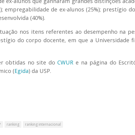
de ex-alunos que ganharam grandes distinções aca
; empregabilidade de ex-alunos (25%); prestígio d
senvolvida (40%).
tuação nos itens referentes ao desempenho na pe
restígio do corpo docente, em que a Universidade f
r obtidas no site do
CWUR
e na página do Escrit
mico (
Egida
) da USP.
P
ranking
ranking internacional