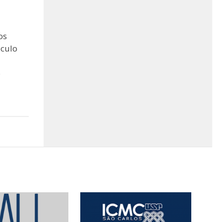
os
culo
o