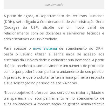
Serviços
sua demanda
Bibliotecas
Apoio ao Estudante
A partir de agora, o Departamento de Recursos Humanos
Segurança, Trânsito e Prevenção
(DRH), setor ligado à Coordenadoria de Administração Geral
RH, Administrativo e Financeiro
(Codage) da USP, dispõe de um novo canal de
Outros serviços
relacionamento com os docentes e servidores técnicos e
Comunicação
administrativos da Universidade.
Assessorias e Mídias
Para acessar o
novo sistema
de atendimento do DRH,
Aplicativos e Sites
basta o usuário utilizar a senha única de acesso aos
Jornal da USP
Agenda de Eventos
sistemas da Universidade e cadastrar sua demanda. A partir
Defesa de Teses
daí, ele receberá automaticamente um número de protocolo
com o qual poderá acompanhar o andamento de seu pedido.
A previsão é que o solicitante tenha uma primeira resposta
à sua solicitação no período de até 24 horas.
“Nosso objetivo é oferecer aos servidores maior agilidade e
transparência no acompanhamento e no atendimento de
suas solicitações. A modernização da gestão administrativa