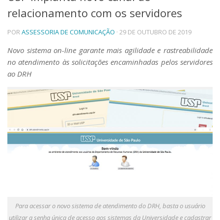
relacionamento com os servidores
Telefones e Mapas
Pessoas
POR
ASSESSORIA DE COMUNICAÇÃO
· 29 DE OUTUBRO DE 2019
Ensino
Graduação
Novo sistema on-line garante mais agilidade e rastreabilidade
Pós-Graduação
no atendimento às solicitações encaminhadas pelos servidores
Educação a distância
ao DRH
Cursos de Extensão
Pesquisa e Inovação
Linhas de Pesquisa
Centros, Núcleos e Projetos em Rede
Pós-doutorado
Iniciação Científica
Transferência de Tecnologia
Empresas Juniores
Extensão à Comunidade
Projetos, Programas e Cursos
Artes, Cultura e Esportes
Para acessar o novo sistema de atendimento do DRH, basta o usuário
Museus e Espaços Interativos
utilizar a senha única de acesso aos sistemas da Universidade e cadastrar