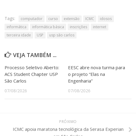
Tags:
computador
curso
extensão
ICMC
idosos
informática
informática básica
inscrições
internet
terceira idade
USP
usp são carlos
VEJA TAMBÉM ...
Processo Seletivo Aberto:
EESC abre nova turma para
ACS Student Chapter USP
o projeto “Elas na
São Carlos
Engenharia”
07/08/2026
07/08/2026
PRÓXIMO
ICMC apoia maratona tecnológica da Serasa Experian