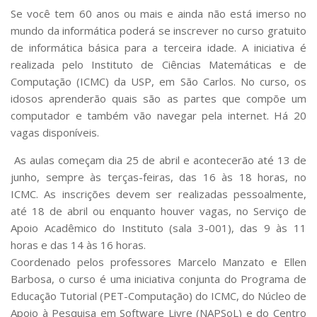
Serviços
Se você tem 60 anos ou mais e ainda não está imerso no
Bibliotecas
mundo da informática poderá se inscrever no curso gratuito
Apoio ao Estudante
de informática básica para a terceira idade. A iniciativa é
Segurança, Trânsito e Prevenção
realizada pelo Instituto de Ciências Matemáticas e de
RH, Administrativo e Financeiro
Computação (ICMC) da USP, em São Carlos. No curso, os
Outros serviços
idosos aprenderão quais são as partes que compõe um
Comunicação
computador e também vão navegar pela internet. Há 20
Assessorias e Mídias
vagas disponíveis.
Aplicativos e Sites
Jornal da USP
As aulas começam dia 25 de abril e acontecerão até 13 de
Agenda de Eventos
junho, sempre às terças-feiras, das 16 às 18 horas, no
Defesa de Teses
ICMC. As inscrições devem ser realizadas pessoalmente,
até 18 de abril ou enquanto houver vagas, no Serviço de
Apoio Acadêmico do Instituto (sala 3-001), das 9 às 11
horas e das 14 às 16 horas.
Coordenado pelos professores Marcelo Manzato e Ellen
Barbosa, o curso é uma iniciativa conjunta do Programa de
Educação Tutorial (PET-Computação) do ICMC, do Núcleo de
Apoio à Pesquisa em Software Livre (NAPSoL) e do Centro