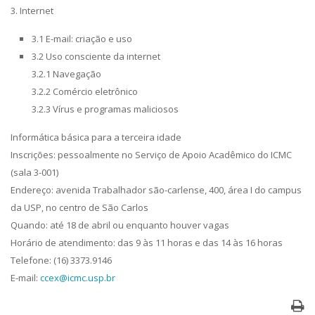
3. Internet
3.1 E-mail: criação e uso
3.2 Uso consciente da internet
3.2.1 Navegação
3.2.2 Comércio eletrônico
3.2.3 Vírus e programas maliciosos
Informática básica para a terceira idade
Inscrições:
pessoalmente no Serviço de Apoio Acadêmico do ICMC
(sala 3-001)
Endereço:
avenida Trabalhador são-carlense, 400, área I do campus
da USP, no centro de São Carlos
Quando:
até 18 de abril ou enquanto houver vagas
Horário de atendimento:
das 9 às 11 horas e das 14 às 16 horas
Telefone:
(16) 3373.9146
E-mail:
ccex@icmc.usp.br