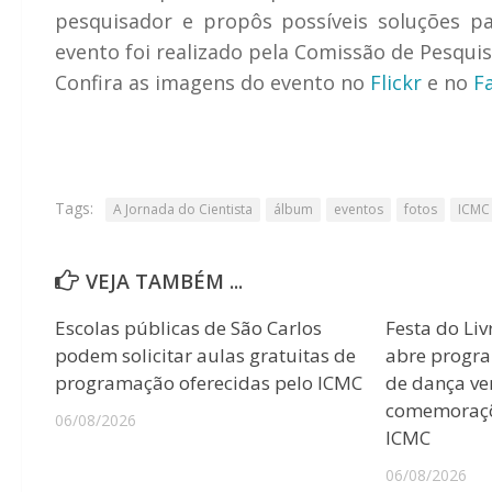
pesquisador e propôs possíveis soluções p
evento foi realizado pela Comissão de Pesquis
Confira as imagens do evento no
Flickr
e no
F
Tags:
A Jornada do Cientista
álbum
eventos
fotos
ICMC
VEJA TAMBÉM ...
Escolas públicas de São Carlos
Festa do Liv
podem solicitar aulas gratuitas de
abre progr
programação oferecidas pelo ICMC
de dança ver
comemoraçõ
06/08/2026
ICMC
06/08/2026