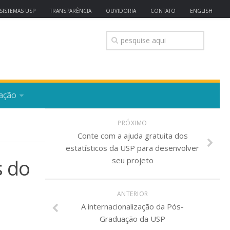
SISTEMAS USP
TRANSPARÊNCIA
OUVIDORIA
CONTATO
ENGLISH
ação
PRÓXIMO
Conte com a ajuda gratuita dos
estatísticos da USP para desenvolver
s do
seu projeto
ANTERIOR
A internacionalização da Pós-
Graduação da USP