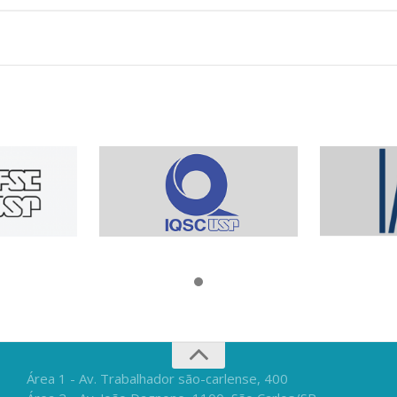
Área 1 - Av. Trabalhador são-carlense, 400