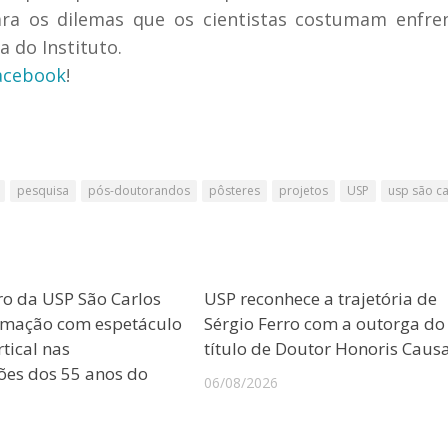
ara os dilemas que os cientistas costumam enfre
a do Instituto.
acebook
!
pesquisa
pós-doutorandos
pôsteres
projetos
USP
usp são ca
ro da USP São Carlos
USP reconhece a trajetória de
amação com espetáculo
Sérgio Ferro com a outorga do
tical nas
título de Doutor Honoris Caus
es dos 55 anos do
06/08/2026