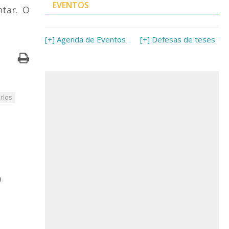
EVENTOS
ntar. O
[+] Agenda de Eventos
[+] Defesas de teses
rlos
a