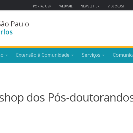
PORTAL USP
WEBMAIL
NEWSLETTER
VIDEOCAST
São Paulo
rlos
ão
Extensão à Comunidade
Serviços
Comunic
rkshop dos Pós-doutorando