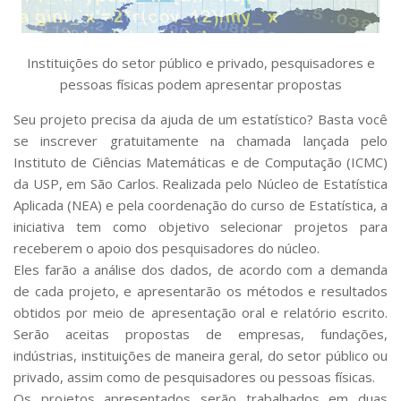
Serviços
Bibliotecas
Apoio ao Estudante
Instituições do setor público e privado, pesquisadores e
Segurança, Trânsito e Prevenção
pessoas físicas podem apresentar propostas
RH, Administrativo e Financeiro
Outros serviços
Seu projeto precisa da ajuda de um estatístico? Basta você
Comunicação
se inscrever gratuitamente na chamada lançada pelo
Instituto de Ciências Matemáticas e de Computação (ICMC)
Assessorias e Mídias
Aplicativos e Sites
da USP, em São Carlos. Realizada pelo Núcleo de Estatística
Jornal da USP
Aplicada (NEA) e pela coordenação do curso de Estatística, a
Agenda de Eventos
iniciativa tem como objetivo selecionar projetos para
Defesa de Teses
receberem o apoio dos pesquisadores do núcleo.
Eles farão a análise dos dados, de acordo com a demanda
de cada projeto, e apresentarão os métodos e resultados
obtidos por meio de apresentação oral e relatório escrito.
Serão aceitas propostas de empresas, fundações,
indústrias, instituições de maneira geral, do setor público ou
privado, assim como de pesquisadores ou pessoas físicas.
Os projetos apresentados serão trabalhados em duas