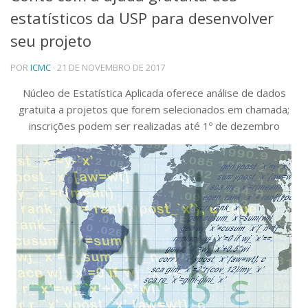
estatísticos da USP para desenvolver
Telefones e Mapas
Pessoas
seu projeto
Ensino
POR
ICMC
· 21 DE NOVEMBRO DE 2017
Graduação
Pós-Graduação
Núcleo de Estatística Aplicada oferece análise de dados
Educação a distância
gratuita a projetos que forem selecionados em chamada;
Cursos de Extensão
inscrições podem ser realizadas até 1º de dezembro
Pesquisa e Inovação
Linhas de Pesquisa
Centros, Núcleos e Projetos em Rede
Pós-doutorado
Iniciação Científica
Transferência de Tecnologia
Empresas Juniores
Extensão à Comunidade
Projetos, Programas e Cursos
Artes, Cultura e Esportes
Museus e Espaços Interativos