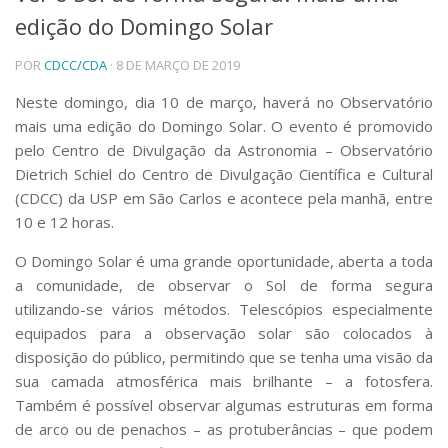
edição do Domingo Solar
Telefones e Mapas
Pessoas
POR
CDCC/CDA
· 8 DE MARÇO DE 2019
Ensino
Graduação
Neste domingo, dia 10 de março, haverá no Observatório
Pós-Graduação
mais uma edição do Domingo Solar. O evento é promovido
Educação a distância
pelo Centro de Divulgação da Astronomia – Observatório
Cursos de Extensão
Dietrich Schiel do Centro de Divulgação Científica e Cultural
Pesquisa e Inovação
(CDCC) da USP em São Carlos e acontece pela manhã, entre
10 e 12 horas.
Linhas de Pesquisa
Centros, Núcleos e Projetos em Rede
O Domingo Solar é uma grande oportunidade, aberta a toda
Pós-doutorado
a comunidade, de observar o Sol de forma segura
Iniciação Científica
Transferência de Tecnologia
utilizando-se vários métodos. Telescópios especialmente
Empresas Juniores
equipados para a observação solar são colocados à
Extensão à Comunidade
disposição do público, permitindo que se tenha uma visão da
sua camada atmosférica mais brilhante – a fotosfera.
Projetos, Programas e Cursos
Também é possível observar algumas estruturas em forma
Artes, Cultura e Esportes
de arco ou de penachos – as protuberâncias – que podem
Museus e Espaços Interativos