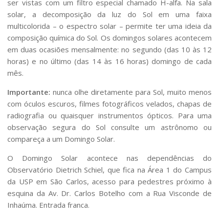
ser vistas com um filtro especial chamado H-alfa. Na sala
Serviços
solar, a decomposição da luz do Sol em uma faixa
Bibliotecas
multicolorida – o espectro solar – permite ter uma ideia da
Apoio ao Estudante
composição química do Sol. Os domingos solares acontecem
Segurança, Trânsito e Prevenção
em duas ocasiões mensalmente: no segundo (das 10 às 12
RH, Administrativo e Financeiro
Outros serviços
horas) e no último (das 14 às 16 horas) domingo de cada
mês.
Comunicação
Assessorias e Mídias
Importante:
nunca olhe diretamente para Sol, muito menos
Aplicativos e Sites
com óculos escuros, filmes fotográficos velados, chapas de
Jornal da USP
radiografia ou quaisquer instrumentos ópticos. Para uma
Agenda de Eventos
observação segura do Sol consulte um astrônomo ou
Defesa de Teses
compareça a um Domingo Solar.
O Domingo Solar acontece nas dependências do
Observatório Dietrich Schiel, que fica na Área 1 do Campus
da USP em São Carlos, acesso para pedestres próximo à
esquina da Av. Dr. Carlos Botelho com a Rua Visconde de
Inhaúma. Entrada franca.