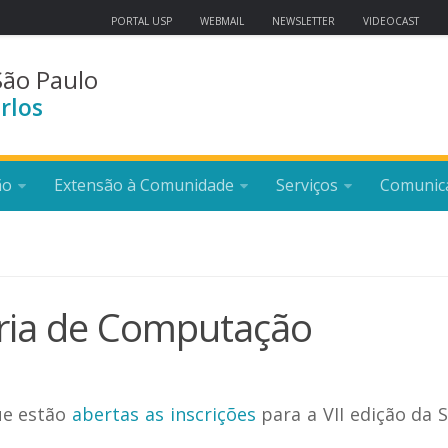
PORTAL USP
WEBMAIL
NEWSLETTER
VIDEOCAST
São Paulo
rlos
ão
Extensão à Comunidade
Serviços
Comunic
ria de Computação
ue estão
abertas
as inscrições
para a VII edição da