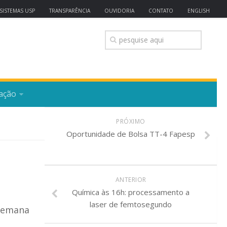
SISTEMAS USP
TRANSPARÊNCIA
OUVIDORIA
CONTATO
ENGLISH
ação
PRÓXIMO
Oportunidade de Bolsa TT-4 Fapesp
ANTERIOR
Química às 16h: processamento a
laser de femtosegundo
 Semana