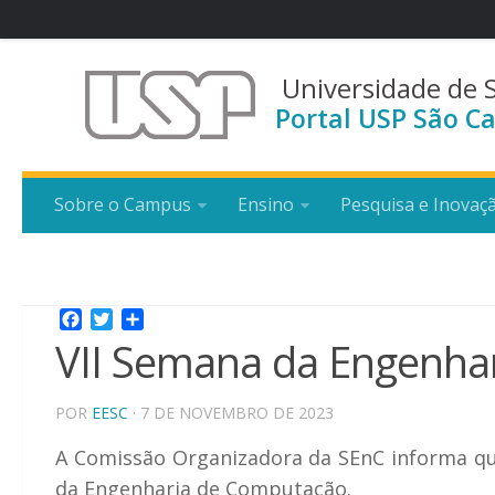
Universidade de 
Portal USP São Ca
Sobre o Campus
Ensino
Pesquisa e Inovaç
Facebook
Twitter
Share
VII Semana da Engenha
POR
EESC
· 7 DE NOVEMBRO DE 2023
A Comissão Organizadora da SEnC informa q
da Engenharia de Computação.