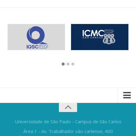
Universidade de São Paulo - Campus de São Carlos
Área 1 - Av. Trabalhador são-carlense, 400