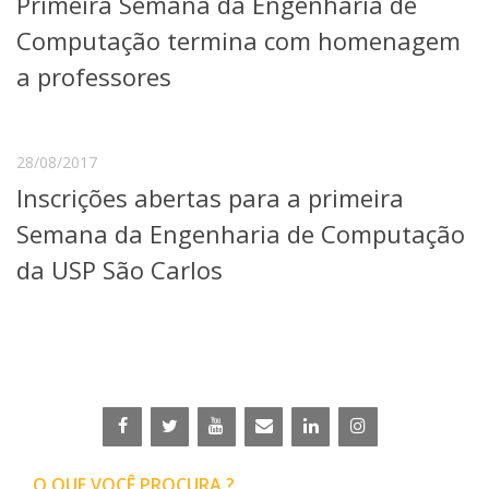
Primeira Semana da Engenharia de
Serviços
Computação termina com homenagem
Bibliotecas
Apoio ao Estudante
a professores
Segurança, Trânsito e Prevenção
RH, Administrativo e Financeiro
Outros serviços
28/08/2017
Comunicação
Inscrições abertas para a primeira
Assessorias e Mídias
Aplicativos e Sites
Semana da Engenharia de Computação
Jornal da USP
da USP São Carlos
Agenda de Eventos
Defesa de Teses
O QUE VOCÊ PROCURA ?