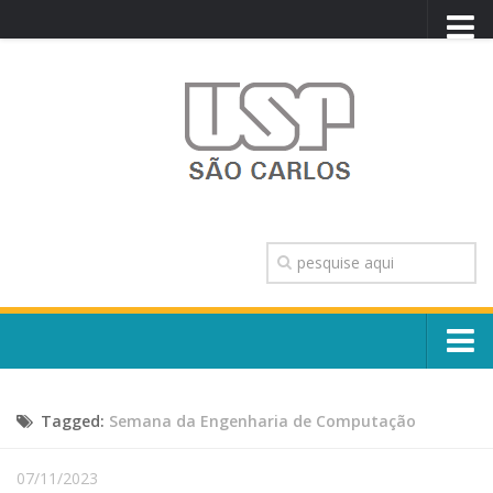
PORTAL USP
WEBMAIL
NEWSLETTER
VIDEOCAST
SISTEMAS USP
TRANSPARÊNCIA
OUVIDORIA
CONTATO
Sobre o Campus
ENGLISH
Tagged:
Semana da Engenharia de Computação
Escola, Institutos e Órgãos
Conselho Gestor e Dirigentes
Núcleos e Comissões
07/11/2023
História e Números