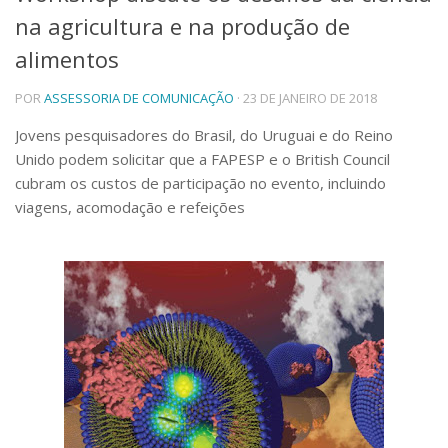
na agricultura e na produção de
Telefones e Mapas
Pessoas
alimentos
Ensino
POR
ASSESSORIA DE COMUNICAÇÃO
· 23 DE JANEIRO DE 2018
Graduação
Pós-Graduação
Jovens pesquisadores do Brasil, do Uruguai e do Reino
Educação a distância
Unido podem solicitar que a FAPESP e o British Council
Cursos de Extensão
cubram os custos de participação no evento, incluindo
Pesquisa e Inovação
viagens, acomodação e refeições
Linhas de Pesquisa
Centros, Núcleos e Projetos em Rede
Pós-doutorado
Iniciação Científica
Transferência de Tecnologia
Empresas Juniores
Extensão à Comunidade
Projetos, Programas e Cursos
Artes, Cultura e Esportes
Museus e Espaços Interativos