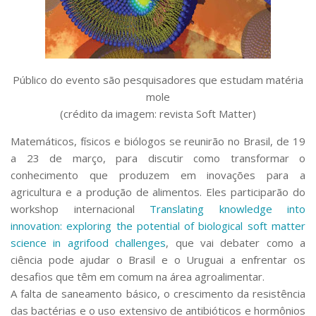
Serviços
Bibliotecas
Apoio ao Estudante
Segurança, Trânsito e Prevenção
RH, Administrativo e Financeiro
Público do evento são pesquisadores que estudam matéria
Outros serviços
mole
Comunicação
(crédito da imagem: revista Soft Matter)
Assessorias e Mídias
Matemáticos, físicos e biólogos se reunirão no Brasil, de 19
Aplicativos e Sites
a 23 de março, para discutir como transformar o
Jornal da USP
Agenda de Eventos
conhecimento que produzem em inovações para a
Defesa de Teses
agricultura e a produção de alimentos. Eles participarão do
workshop internacional
Translating knowledge into
innovation: exploring the potential of biological soft matter
science in agrifood challenges
, que vai debater como a
ciência pode ajudar o Brasil e o Uruguai a enfrentar os
desafios que têm em comum na área agroalimentar.
A falta de saneamento básico, o crescimento da resistência
das bactérias e o uso extensivo de antibióticos e hormônios