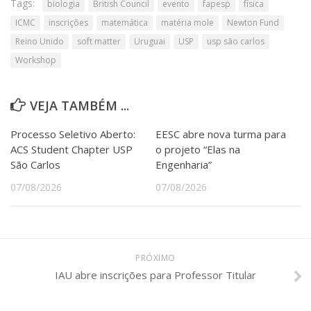
Tags:
biologia
British Council
evento
fapesp
física
ICMC
inscrições
matemática
matéria mole
Newton Fund
Reino Unido
soft matter
Uruguai
USP
usp são carlos
Workshop
VEJA TAMBÉM ...
Processo Seletivo Aberto:
EESC abre nova turma para
ACS Student Chapter USP
o projeto “Elas na
São Carlos
Engenharia”
07/08/2026
07/08/2026
PRÓXIMO
IAU abre inscrições para Professor Titular