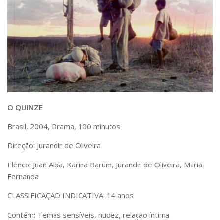
Serviços
Bibliotecas
Apoio ao Estudante
Segurança, Trânsito e Prevenção
RH, Administrativo e Financeiro
Outros serviços
Comunicação
Assessorias e Mídias
Aplicativos e Sites
O QUINZE
Jornal da USP
Agenda de Eventos
Brasil, 2004, Drama, 100 minutos
Defesa de Teses
Direção: Jurandir de Oliveira
Elenco: Juan Alba, Karina Barum, Jurandir de Oliveira, Maria
Fernanda
CLASSIFICAÇÃO INDICATIVA: 14 anos
Contém: Temas sensíveis, nudez, relação íntima