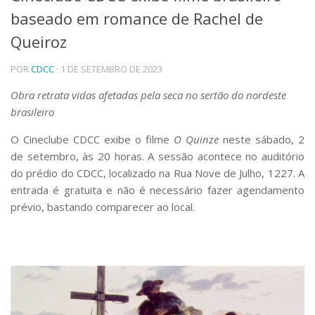
baseado em romance de Rachel de
Telefones e Mapas
Pessoas
Queiroz
Ensino
POR
CDCC
· 1 DE SETEMBRO DE 2023
Graduação
Pós-Graduação
Obra retrata vidas afetadas pela seca no sertão do nordeste
Educação a distância
brasileiro
Cursos de Extensão
Pesquisa e Inovação
O Cineclube CDCC exibe o filme
O Quinze
neste sábado, 2
de setembro, às 20 horas. A sessão acontece
no auditório
Linhas de Pesquisa
Centros, Núcleos e Projetos em Rede
do prédio do CDCC, localizado na Rua Nove de Julho, 1227. A
Pós-doutorado
entrada é gratuita e não é necessário fazer agendamento
Iniciação Científica
prévio, bastando comparecer ao local.
Transferência de Tecnologia
Empresas Juniores
Extensão à Comunidade
Projetos, Programas e Cursos
Artes, Cultura e Esportes
Museus e Espaços Interativos