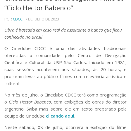
“Ciclo Hector Babenco”
Telefones e Mapas
Pessoas
POR
CDCC
· 7 DE JULHO DE 2023
Ensino
Graduação
Obra é baseada em caso real de assaltante a banco que ficou
Pós-Graduação
conhecido no Brasil
Educação a distância
Cursos de Extensão
O Cineclube CDCC é uma das atividades tradicionais
oferecidas à comunidade pelo Centro de Divulgação
Pesquisa e Inovação
Científica e Cultural da USP São Carlos. Iniciado em 1981,
Linhas de Pesquisa
suas sessões acontecem aos sábados, às 20 horas, e
Centros, Núcleos e Projetos em Rede
procuram levar ao público filmes com relevância artística e
Pós-doutorado
cultural.
Iniciação Científica
Transferência de Tecnologia
No mês de julho, o Cineclube CDCC terá como programação
Empresas Juniores
o
Ciclo Hector Babenco
, com exibições de obras do diretor
Extensão à Comunidade
argentino. Saiba mais sobre ele em texto preparado pela
Projetos, Programas e Cursos
equipe do Cineclube
clicando aqui
.
Artes, Cultura e Esportes
Museus e Espaços Interativos
Neste sábado, 08 de julho, ocorrerá a exibição do filme