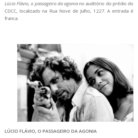
Serviços
Lúcio Flávio, o passageiro da agonia
no auditório do prédio do
CDCC, localizado na Rua Nove de Julho, 1227. A entrada é
Bibliotecas
franca.
Apoio ao Estudante
Segurança, Trânsito e Prevenção
RH, Administrativo e Financeiro
Outros serviços
Comunicação
Assessorias e Mídias
Aplicativos e Sites
Jornal da USP
Agenda de Eventos
Defesa de Teses
LÚCIO FLÁVIO, O PASSAGEIRO DA AGONIA