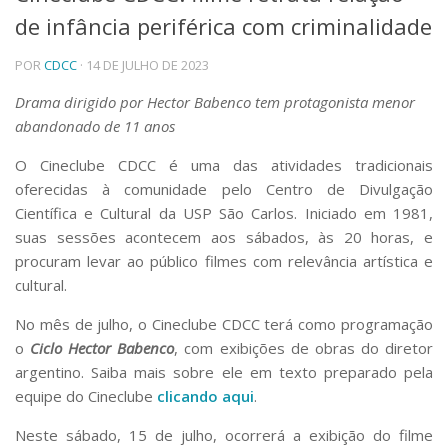
de infância periférica com criminalidade
Telefones e Mapas
Pessoas
POR
CDCC
· 14 DE JULHO DE 2023
Ensino
Graduação
Drama dirigido por Hector Babenco tem protagonista menor
Pós-Graduação
abandonado de 11 anos
Educação a distância
Cursos de Extensão
O Cineclube CDCC é uma das atividades tradicionais
oferecidas à comunidade pelo Centro de Divulgação
Pesquisa e Inovação
Científica e Cultural da USP São Carlos. Iniciado em 1981,
Linhas de Pesquisa
suas sessões acontecem aos sábados, às 20 horas, e
Centros, Núcleos e Projetos em Rede
procuram levar ao público filmes com relevância artística e
Pós-doutorado
cultural.
Iniciação Científica
Transferência de Tecnologia
No mês de julho, o Cineclube CDCC terá como programação
Empresas Juniores
o
Ciclo Hector Babenco
, com exibições de obras do diretor
Extensão à Comunidade
argentino. Saiba mais sobre ele em texto preparado pela
Projetos, Programas e Cursos
equipe do Cineclube
clicando aqui
.
Artes, Cultura e Esportes
Museus e Espaços Interativos
Neste sábado, 15 de julho, ocorrerá a exibição do filme