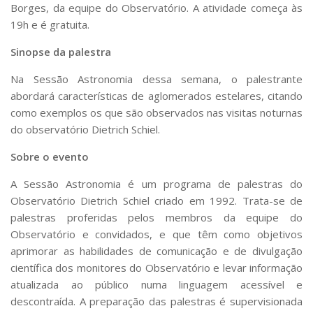
Serviços
Borges, da equipe do Observatório. A atividade começa às
19h e é gratuita.
Bibliotecas
Apoio ao Estudante
Sinopse da palestra
Segurança, Trânsito e Prevenção
RH, Administrativo e Financeiro
Na Sessão Astronomia dessa semana, o palestrante
Outros serviços
abordará características de aglomerados estelares, citando
Comunicação
como exemplos os que são observados nas visitas noturnas
Assessorias e Mídias
do observatório Dietrich Schiel.
Aplicativos e Sites
Sobre o evento
Jornal da USP
Agenda de Eventos
A Sessão Astronomia é um programa de palestras do
Defesa de Teses
Observatório Dietrich Schiel criado em 1992. Trata-se de
palestras proferidas pelos membros da equipe do
Observatório e convidados, e que têm como objetivos
aprimorar as habilidades de comunicação e de divulgação
científica dos monitores do Observatório e levar informação
atualizada ao público numa linguagem acessível e
descontraída. A preparação das palestras é supervisionada