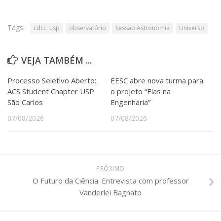
Tags:
cdcc. usp
observatório
Sessão Astronomia
Universo
VEJA TAMBÉM ...
Processo Seletivo Aberto:
EESC abre nova turma para
ACS Student Chapter USP
o projeto “Elas na
São Carlos
Engenharia”
07/08/2026
07/08/2026
PRÓXIMO
O Futuro da Ciência: Entrevista com professor
Vanderlei Bagnato