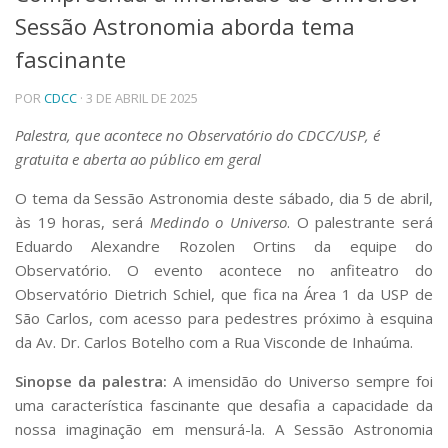
Sessão Astronomia aborda tema
Telefones e Mapas
Pessoas
fascinante
Ensino
POR
CDCC
· 3 DE ABRIL DE 2025
Graduação
Pós-Graduação
Palestra, que acontece no Observatório do CDCC/USP, é
Educação a distância
gratuita e aberta ao público em geral
Cursos de Extensão
Pesquisa e Inovação
O tema da Sessão Astronomia deste sábado, dia 5 de abril,
às 19 horas, será
Medindo o Universo
. O palestrante será
Linhas de Pesquisa
Centros, Núcleos e Projetos em Rede
Eduardo Alexandre Rozolen Ortins da equipe do
Pós-doutorado
Observatório. O evento acontece no anfiteatro do
Iniciação Científica
Observatório Dietrich Schiel, que fica na Área 1 da USP de
Transferência de Tecnologia
São Carlos, com acesso para pedestres próximo à esquina
Empresas Juniores
da Av. Dr. Carlos Botelho com a Rua Visconde de Inhaúma.
Extensão à Comunidade
Sinopse da palestra:
A imensidão do Universo sempre foi
Projetos, Programas e Cursos
uma característica fascinante que desafia a capacidade da
Artes, Cultura e Esportes
nossa imaginação em mensurá-la. A Sessão Astronomia
Museus e Espaços Interativos