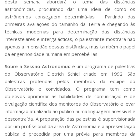
desta semana abordará o tema das distâncias
Serviços
astronômicas, procurando dar uma ideia de como os
Bibliotecas
astrônomos conseguem determiná-las. Partindo das
Apoio ao Estudante
primeiras avaliações do tamanho da Terra e chegando às
Segurança, Trânsito e Prevenção
técnicas modernas para determinação das distâncias
RH, Administrativo e Financeiro
Outros serviços
interestelares e intergalácticas, o palestrante mostrará não
apenas a imensidão dessas distâncias, mas também o papel
Comunicação
da engenhosidade humana em percebê-las.
Assessorias e Mídias
Aplicativos e Sites
Sobre a Sessão Astronomia:
é um programa de palestras
Jornal da USP
do Observatório Dietrich Schiel criado em 1992. São
Agenda de Eventos
palestras proferidas pelos membros da equipe do
Defesa de Teses
Observatório e convidados. O programa tem como
objetivos aprimorar as habilidades de comunicação e de
divulgação científica dos monitores do Observatório e levar
informação atualizada ao público numa linguagem acessível e
descontraída. A preparação das palestras é supervisionada
por um profissional da área de Astronomia e a apresentação
pública é precedida por uma prévia para membros da