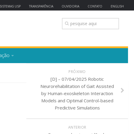
SISTEMAS USP
TRANSPARÊNCIA
OUVIDORIA
CONTATO
ENGLISH
ação
PRÓXIMO
[D] – 07/04/2025 Robotic
Neurorehabilitation of Gait Assisted
by Human-exoskeleton Interaction
Models and Optimal Control-based
Predictive Simulations
ANTERIOR