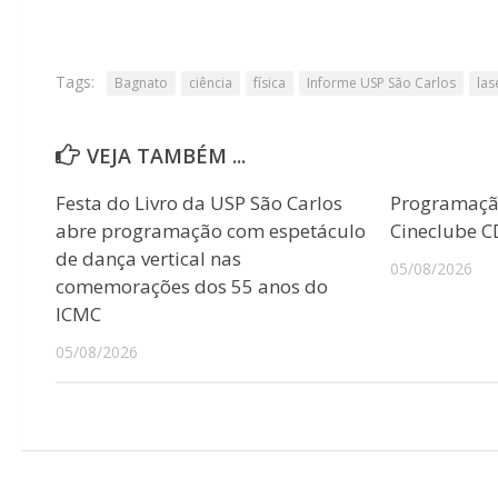
Tags:
Bagnato
ciência
física
Informe USP São Carlos
las
VEJA TAMBÉM ...
Festa do Livro da USP São Carlos
Programaçã
abre programação com espetáculo
Cineclube 
de dança vertical nas
05/08/2026
comemorações dos 55 anos do
ICMC
05/08/2026