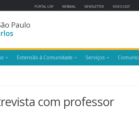
PORTAL USP
WEBMAIL
NEWSLETTER
VIDEOCAST
São Paulo
rlos
ão
Extensão à Comunidade
Serviços
Comunic
trevista com professor