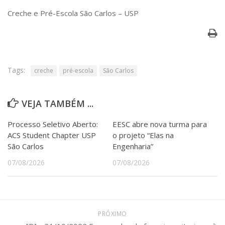
Serviços
Creche e Pré-Escola São Carlos – USP
Bibliotecas
Apoio ao Estudante
Segurança, Trânsito e Prevenção
RH, Administrativo e Financeiro
Outros serviços
Tags:
creche
pré-escola
São Carlos
Comunicação
Assessorias e Mídias
VEJA TAMBÉM ...
Aplicativos e Sites
Jornal da USP
Agenda de Eventos
Processo Seletivo Aberto:
EESC abre nova turma para
Defesa de Teses
ACS Student Chapter USP
o projeto “Elas na
São Carlos
Engenharia”
07/08/2026
07/08/2026
PRÓXIMO