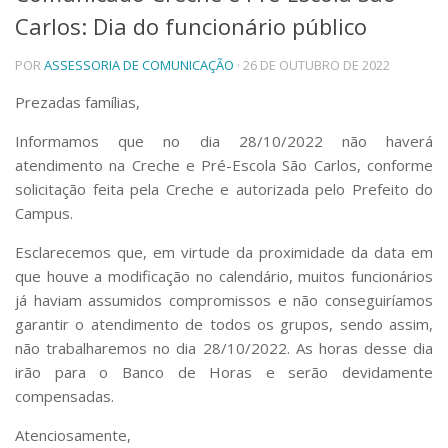
Carlos: Dia do funcionário público
Telefones e Mapas
Pessoas
POR
ASSESSORIA DE COMUNICAÇÃO
· 26 DE OUTUBRO DE 2022
Ensino
Graduação
Prezadas famílias,
Pós-Graduação
Informamos que no dia 28/10/2022 não haverá
Educação a distância
Cursos de Extensão
atendimento na Creche e Pré-Escola São Carlos, conforme
solicitação feita pela Creche e autorizada pelo Prefeito do
Pesquisa e Inovação
Campus.
Linhas de Pesquisa
Centros, Núcleos e Projetos em Rede
Esclarecemos que, em virtude da proximidade da data em
Pós-doutorado
que houve a modificação no calendário, muitos funcionários
Iniciação Científica
já haviam assumidos compromissos e não conseguiríamos
Transferência de Tecnologia
garantir o atendimento de todos os grupos, sendo assim,
Empresas Juniores
não trabalharemos no dia 28/10/2022. As horas desse dia
Extensão à Comunidade
irão para o Banco de Horas e serão devidamente
Projetos, Programas e Cursos
compensadas.
Artes, Cultura e Esportes
Museus e Espaços Interativos
Atenciosamente,