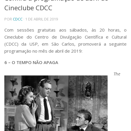
Cineclube CDCC
Telefones e Mapas
Pessoas
POR
CDCC
· 1 DE ABRIL DE 2019
Ensino
Graduação
Com sessões gratuitas aos sábados, às 20 horas, o
Pós-Graduação
Cineclube do Centro de Divulgação Científica e Cultural
Educação a distância
(CDCC) da USP, em São Carlos, promoverá a seguinte
Cursos de Extensão
programação no mês de abril de 2019:
Pesquisa e Inovação
6 – O TEMPO NÃO APAGA
Linhas de Pesquisa
Centros, Núcleos e Projetos em Rede
The
Pós-doutorado
Iniciação Científica
Transferência de Tecnologia
Empresas Juniores
Extensão à Comunidade
Projetos, Programas e Cursos
Artes, Cultura e Esportes
Museus e Espaços Interativos