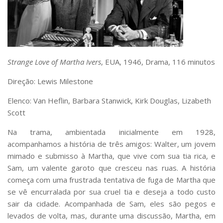
Serviços
Bibliotecas
Apoio ao Estudante
Segurança, Trânsito e Prevenção
RH, Administrativo e Financeiro
Strange Love of Martha Ivers
, EUA, 1946, Drama, 116 minutos
Outros serviços
Comunicação
Direção: Lewis Milestone
Assessorias e Mídias
Elenco: Van Heflin, Barbara Stanwick, Kirk Douglas, Lizabeth
Aplicativos e Sites
Jornal da USP
Scott
Agenda de Eventos
Na trama, ambientada inicialmente em 1928,
Defesa de Teses
acompanhamos a história de três amigos: Walter, um jovem
mimado e submisso à Martha, que vive com sua tia rica, e
Sam, um valente garoto que cresceu nas ruas. A história
começa com uma frustrada tentativa de fuga de Martha que
se vê encurralada por sua cruel tia e deseja a todo custo
sair da cidade. Acompanhada de Sam, eles são pegos e
levados de volta, mas, durante uma discussão, Martha, em