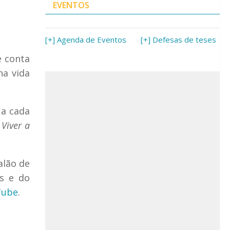
EVENTOS
[+] Agenda de Eventos
[+] Defesas de teses
e conta
na vida
 a cada
é
Viver a
alão de
s e do
Tube
.