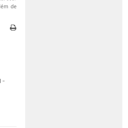
além de
J –