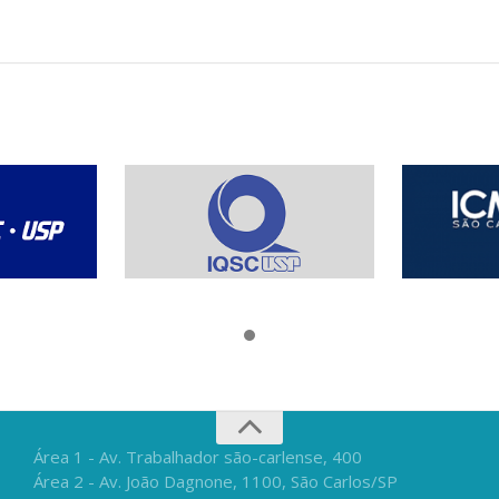
Área 1 - Av. Trabalhador são-carlense, 400
Área 2 - Av. João Dagnone, 1100, São Carlos/SP