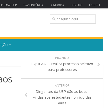
SISTEMAS USP
TRANSPARÊNCIA
OUVIDORIA
CONTATO
ENGLISH
ação
PRÓXIMO
ExpliCAASO realiza processo seletivo
para professores
aos
ANTERIOR
Dirigentes da USP dão as boas-
vindas aos estudantes no início das
aulas