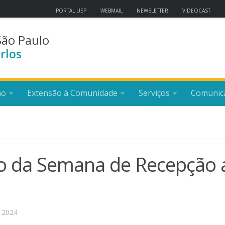
PORTAL USP
WEBMAIL
NEWSLETTER
VIDEOCAST
São Paulo
rlos
ão
Extensão à Comunidade
Serviços
Comunic
o da Semana de Recepção 
 2024