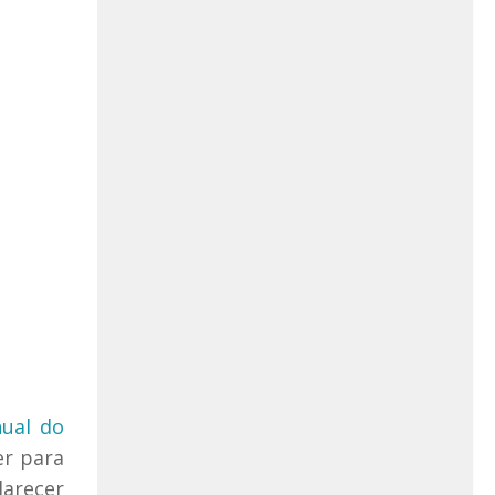
ual do
er para
larecer