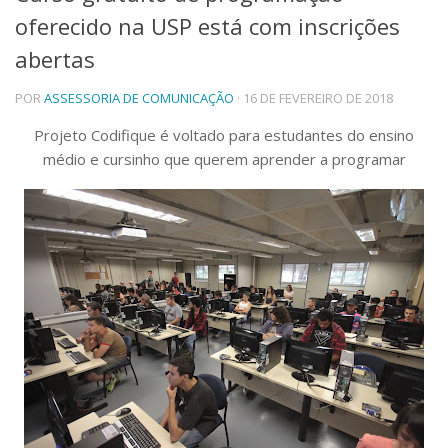
oferecido na USP está com inscrições
Telefones e Mapas
Pessoas
abertas
Ensino
POR
ASSESSORIA DE COMUNICAÇÃO
· 16 DE FEVEREIRO DE 2018
Graduação
Pós-Graduação
Projeto Codifique é voltado para estudantes do ensino
Educação a distância
médio e cursinho que querem aprender a programar
Cursos de Extensão
Pesquisa e Inovação
Linhas de Pesquisa
Centros, Núcleos e Projetos em Rede
Pós-doutorado
Iniciação Científica
Transferência de Tecnologia
Empresas Juniores
Extensão à Comunidade
Projetos, Programas e Cursos
Artes, Cultura e Esportes
Museus e Espaços Interativos