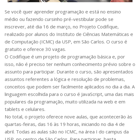
Serviços
Se você quer aprender programação e está no ensino
Bibliotecas
médio ou fazendo cursinho pré-vestibular pode se
Apoio ao Estudante
Segurança, Trânsito e Prevenção
inscrever, até dia 16 de março, no Projeto Codifique,
RH, Administrativo e Financeiro
realizado por alunos do Instituto de Ciências Matemáticas e
Outros serviços
de Computação (ICMC) da USP, em São Carlos. O curso é
Comunicação
gratuito e oferece 30 vagas.
O Codifique é um projeto de programação básica e, por
Assessorias e Mídias
Aplicativos e Sites
isso, não é preciso ter nenhum conhecimento prévio sobre o
Jornal da USP
assunto para participar. Durante o curso, são apresentados
Agenda de Eventos
assuntos referentes a lógica e resolução de problemas,
Defesa de Teses
conceitos que podem ser facilmente aplicados no dia a dia. A
linguagem escolhida para o curso é
JavaScript
, uma das mais
populares da programação, muito utilizada na web e em
tablets
e celulares.
No total, o projeto oferece nove aulas, que acontecerão às
quartas-feiras, das 16 às 19 horas, iniciando no dia 4 de
abril. Todas as aulas são no ICMC, na área I do campus da
USP, no centro de São Carlos. Para participar, basta