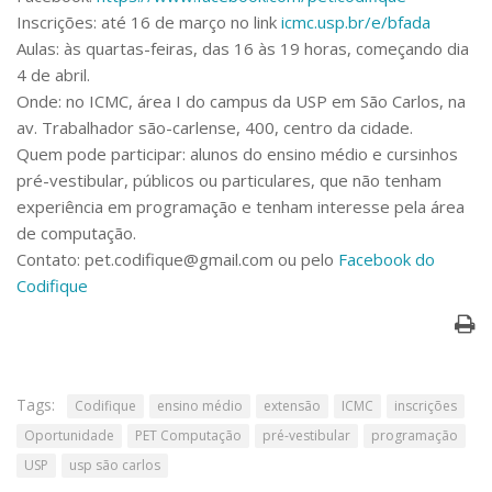
Inscrições: até 16 de março no link
icmc.usp.br/e/bfada
Aulas: às quartas-feiras, das 16 às 19 horas, começando dia
4 de abril.
Onde: no ICMC, área I do campus da USP em São Carlos, na
av. Trabalhador são-carlense, 400, centro da cidade.
Quem pode participar: alunos do ensino médio e cursinhos
pré-vestibular, públicos ou particulares, que não tenham
experiência em programação e tenham interesse pela área
de computação.
Contato: pet.codifique@gmail.com ou pelo
Facebook do
Codifique
Tags:
Codifique
ensino médio
extensão
ICMC
inscrições
Oportunidade
PET Computação
pré-vestibular
programação
USP
usp são carlos